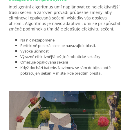
Inteligentní algoritmus umí naplánovat co nejefektivnější
trasu sečení a zároveň provádí průběžné změny, aby
eliminoval opakovaná sečení. Výsledky vás doslova
ohromí. Algoritmus je navíc adaptivní, umí se přizpůsobit
změně podmínek a tím dále zlepšuje efektivitu sečení.
Na nic nezapomene
Perfektně poseká na sebe navazující oblasti.
Vysoká účinnost
Výrazně efektivnější než jiné robotické sekačky.
Omezuje opakovaná sekání
Když dochází baterie, Navimow se sám dobije a poté
pokračuje v sekání v místě, kde předtím přestal.