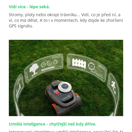
Vidí více - lépe seká.
Stromy, ploty nebo okraje trávníku... Vidí, co je před ní, a
ví, co má dělat. A to i v momentech, kdy dojde ke zhoršení
GPS signálu.
Umělá inteligence - chytřejší než kdy dříve.
Integrovaný algoritmus umělé inteligence, speciální čip AI