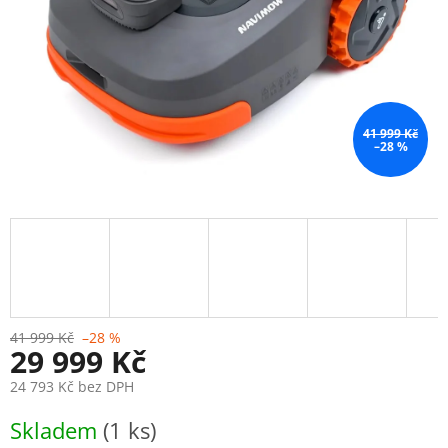
41 999 Kč
–28 %
41 999 Kč
–28 %
29 999 Kč
24 793 Kč bez DPH
Měrná
Skladem
(1 ks)
cena: