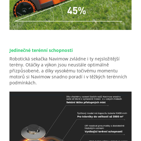
Jedinečné terénní schopnosti
Robotická sekačka Navimow zvládne i ty nejsložitější
terény. Otáčky a výkon jsou neustále optimálně
přizpůsobené, a díky vysokému točivému momentu
motorů si Navimow snadno poradí i v těžkých terénních
podmínkách.