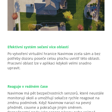
Efektivní systém sečení více oblastí
Po vytvoření virtuální hranice Navimow zcela sám a bez
potřeby dozoru poseče celou plochu uvnitř této oblasti.
Pracovní oblast lze v aplikaci kdykoli velmi snadno
upravit.
Reaguje v reálném čase
Navimow má pět bezpečnostních senzorů, které neustále
monitorují okolí a umožňují sekačce rychle reagovat na
změnu podmínek. Když Navimow narazí na pevný
předmět, couvne a pokračuje jiným směrem.