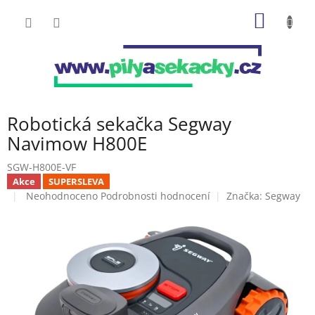
Přejít
NÁKUP
na
obsah
KOŠÍK
Robotická sekačka Segway
Navimow H800E
SGW-H800E-VF
Akce
SUPERSLEVA
Průměrné
Neohodnoceno
Podrobnosti hodnocení
Značka:
Segway
hodnocení
produktu
je
0,0
z
5
hvězdiček.