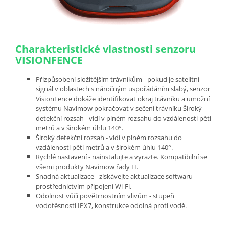
Charakteristické vlastnosti senzoru
VISIONFENCE
Přizpůsobení složitějším trávníkům - pokud je satelitní
signál v oblastech s náročným uspořádáním slabý, senzor
VisionFence dokáže identifikovat okraj trávníku a umožní
systému Navimow pokračovat v sečení trávníku Široký
detekční rozsah - vidí v plném rozsahu do vzdálenosti pěti
metrů a v širokém úhlu 140°.
Široký detekční rozsah - vidí v plném rozsahu do
vzdálenosti pěti metrů a v širokém úhlu 140°.
Rychlé nastavení - nainstalujte a vyrazte. Kompatibilní se
všemi produkty Navimow řady H.
Snadná aktualizace - získávejte aktualizace softwaru
prostřednictvím připojení Wi-Fi.
Odolnost vůči povětrnostním vlivům - stupeň
vodotěsnosti IPX7, konstrukce odolná proti vodě.