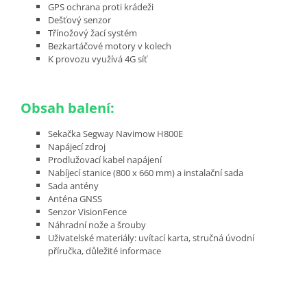
GPS ochrana proti krádeži
Dešťový senzor
Třínožový žací systém
Bezkartáčové motory v kolech
K provozu využívá 4G síť
Obsah balení:
Sekačka Segway Navimow H800E
Napájecí zdroj
Prodlužovací kabel napájení
Nabíjecí stanice (800 x 660 mm) a instalační sada
Sada antény
Anténa GNSS
Senzor VisionFence
Náhradní nože a šrouby
Uživatelské materiály: uvítací karta, stručná úvodní
příručka, důležité informace