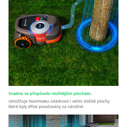
Snadno se přizpůsobí složitějším plochám.
Umožňuje Navimowu zvládnout i velmi složité plochy,
které byly dříve považovány za náročné.