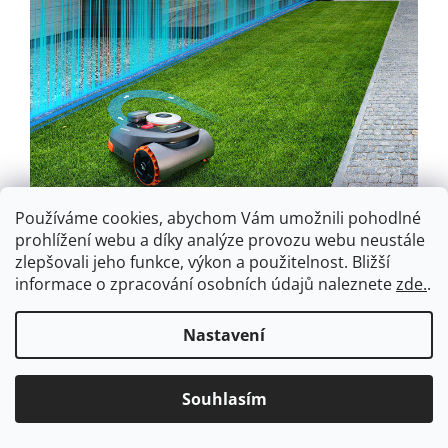
Používáme cookies, abychom Vám umožnili pohodlné
prohlížení webu a díky analýze provozu webu neustále
zlepšovali jeho funkce, výkon a použitelnost.
Bližší
informace o zpracování osobních údajů naleznete
zde.
.
Široký rozsah detekce.
Vidí vše v plném rozsahu do vzdálenosti 5 metrů a v
Nastavení
širokém úhlu 140°.
Souhlasím