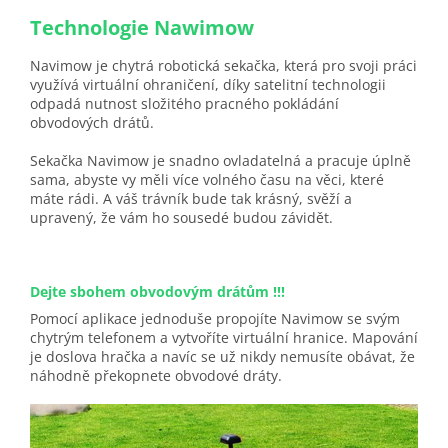
Technologie Nawimow
Navimow je chytrá robotická sekačka, která pro svoji práci
využívá virtuální ohraničení, díky satelitní technologii
odpadá nutnost složitého pracného pokládání
obvodových drátů.
Sekačka Navimow je snadno ovladatelná a pracuje úplně
sama, abyste vy měli více volného času na věci, které
máte rádi. A váš trávník bude tak krásný, svěží a
upravený, že vám ho sousedé budou závidět.
Dejte sbohem obvodovým drátům !!!
Pomocí aplikace jednoduše propojíte Navimow se svým
chytrým telefonem a vytvoříte virtuální hranice. Mapování
je doslova hračka a navíc se už nikdy nemusíte obávat, že
náhodně překopnete obvodové dráty.