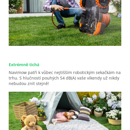
Extrémně tichá
Navimow patří k vůbec nejtišším robotickým sekačkám na
trhu. S hlučností pouhých 54 dB(A) vaše víkendy už nikdy
nebudou znít stejně!