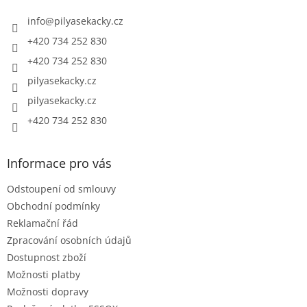
t
í
info
@
pilyasekacky.cz
+420 734 252 830
+420 734 252 830
pilyasekacky.cz
pilyasekacky.cz
+420 734 252 830
Informace pro vás
Odstoupení od smlouvy
Obchodní podmínky
Reklamační řád
Zpracování osobních údajů
Dostupnost zboží
Možnosti platby
Možnosti dopravy