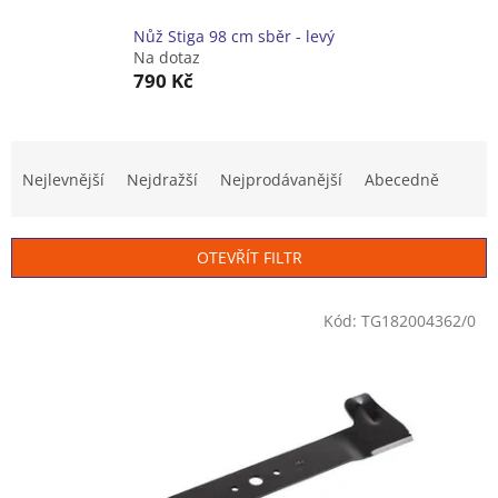
Nůž Stiga 98 cm sběr - levý
Na dotaz
790 Kč
Ř
a
Nejlevnější
Nejdražší
Nejprodávanější
Abecedně
z
e
n
OTEVŘÍT FILTR
í
p
V
r
Kód:
TG182004362/0
ý
o
p
d
i
u
s
k
p
t
r
ů
o