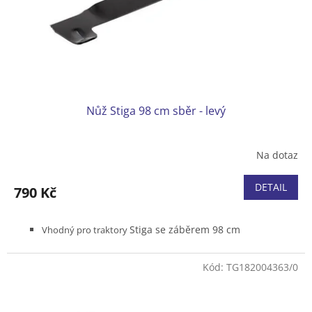
d
u
k
t
ů
Nůž Stiga 98 cm sběr - levý
Na dotaz
DETAIL
790 Kč
Stiga se záběrem 98 cm
Vhodný pro traktory
Kód:
TG182004363/0