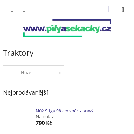
Přejít
NÁKUP
na
obsah
KOŠÍK
Traktory
Nože
Nejprodávanější
Nůž Stiga 98 cm sběr - pravý
Na dotaz
790 Kč