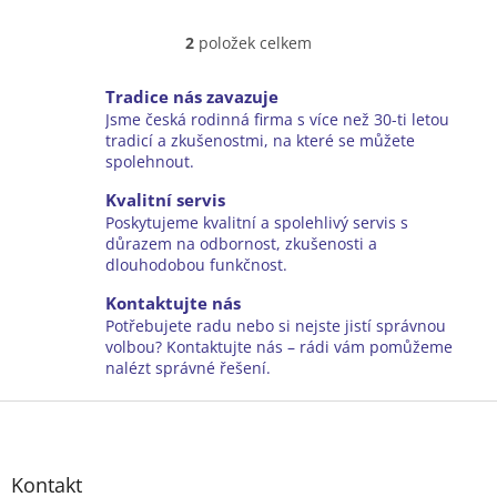
2
položek celkem
O
v
l
Tradice nás zavazuje
á
Jsme česká rodinná firma s více než 30-ti letou
d
tradicí a zkušenostmi, na které se můžete
a
spolehnout.
c
í
Kvalitní servis
p
Poskytujeme kvalitní a spolehlivý servis s
r
důrazem na odbornost, zkušenosti a
v
dlouhodobou funkčnost.
k
y
Kontaktujte nás
v
Potřebujete radu nebo si nejste jistí správnou
ý
volbou? Kontaktujte nás – rádi vám pomůžeme
p
nalézt správné řešení.
i
Z
s
u
á
p
a
Kontakt