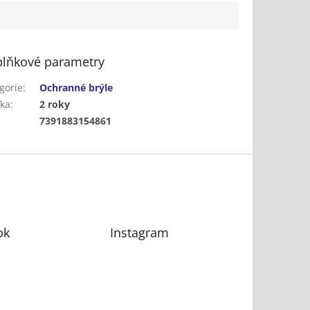
lňkové parametry
gorie
:
Ochranné brýle
ka
:
2 roky
:
7391883154861
ok
Instagram