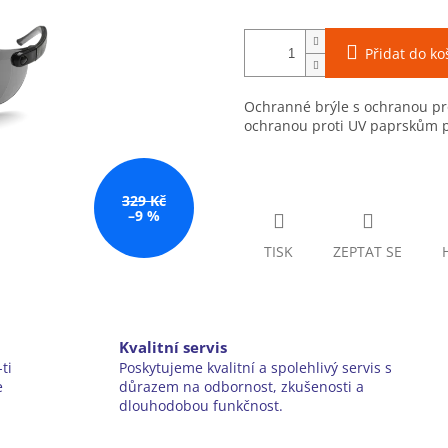
Přidat do ko
Ochranné brýle s ochranou pro
ochranou proti UV paprskům pr
329 Kč
–9 %
TISK
ZEPTAT SE
Kvalitní servis
ti
Poskytujeme kvalitní a spolehlivý servis s
e
důrazem na odbornost, zkušenosti a
dlouhodobou funkčnost.