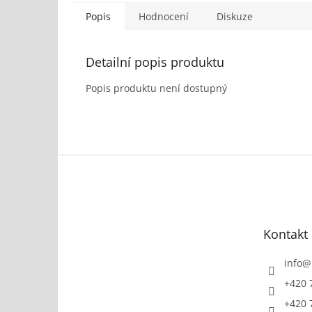
Popis
Hodnocení
Diskuze
Detailní popis produktu
Popis produktu není dostupný
Z
á
p
a
t
Kontakt
í
info
@
+420 
+420 