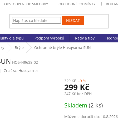
ODSTOUPENÍ OD SMLOUVY
OBCHODNÍ PODMÍNKY
REKLA
HLEDAT
ukty dle typu
Podpora výrobků
Rady a tipy
Hodnoc
dky
Brýle
Ochranné brýle Husqvarna SUN
 SUN
HQ5449638-02
Značka:
Husqvarna
329 Kč
–9 %
299 Kč
247 Kč bez DPH
Měrná
Skladem
(2 ks)
cena:
Můžeme doručit do:
10.8.2026