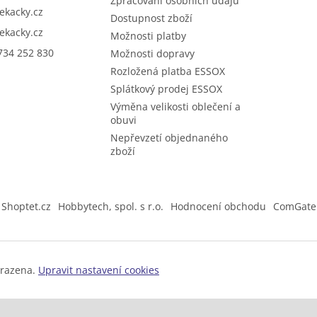
Zpracování osobních údajů
sekacky.cz
Dostupnost zboží
sekacky.cz
Možnosti platby
734 252 830
Možnosti dopravy
Rozložená platba ESSOX
Splátkový prodej ESSOX
Výměna velikosti oblečení a
obuvi
Nepřevzetí objednaného
zboží
Shoptet.cz
Hobbytech, spol. s r.o.
Hodnocení obchodu
ComGate
hrazena.
Upravit nastavení cookies