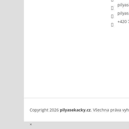
pilya
pilya
+420 
Copyright 2026
pilyasekacky.cz
. Všechna práva vy
×