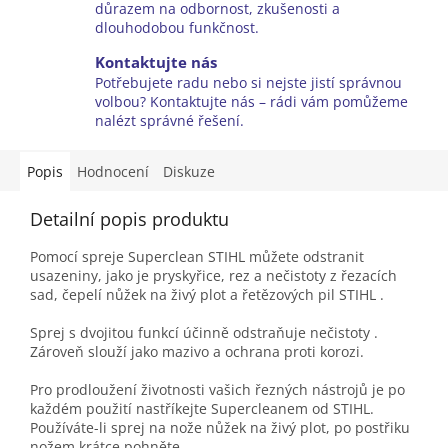
důrazem na odbornost, zkušenosti a
dlouhodobou funkčnost.
Kontaktujte nás
Potřebujete radu nebo si nejste jistí správnou
volbou? Kontaktujte nás – rádi vám pomůžeme
nalézt správné řešení.
Popis
Hodnocení
Diskuze
Detailní popis produktu
Pomocí spreje Superclean STIHL můžete odstranit
usazeniny, jako je pryskyřice, rez a nečistoty z řezacích
sad, čepelí nůžek na živý plot a řetězových pil STIHL .
Sprej s dvojitou funkcí účinně odstraňuje nečistoty .
Zároveň slouží jako mazivo a ochrana proti korozi.
Pro prodloužení životnosti vašich řezných nástrojů je po
každém použití nastříkejte Supercleanem od STIHL.
Používáte-li sprej na nože nůžek na živý plot, po postřiku
nožem krátce pohněte.