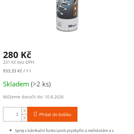
280 Kč
231 Kč bez DPH
Měrná
933,33 Kč / 1 l
cena:
Skladem
(>2 ks)
Můžeme doručit do:
10.8.2026
Přidat do košíku
Sprej s lubrikační funkcí proti pryskyřici a nečistotám a s