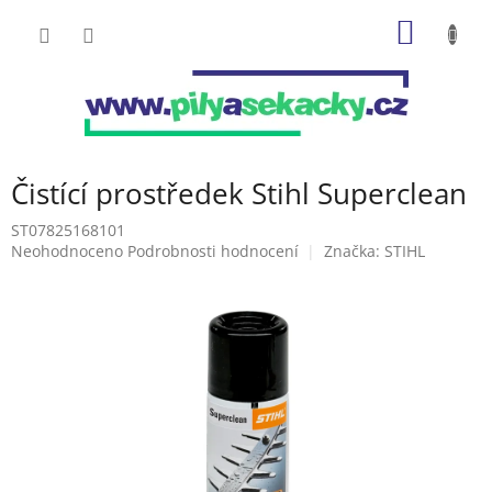
Přejít
NÁKUP
na
obsah
KOŠÍK
Čistící prostředek Stihl Superclean
ST07825168101
Průměrné
Neohodnoceno
Podrobnosti hodnocení
Značka:
STIHL
hodnocení
produktu
je
0,0
z
5
hvězdiček.