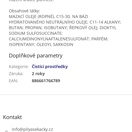
Obsahové látky:
MAZACÍ OLEJE (ROPNÉ), C15-30, NA BÁZI
HYDRATOVANÉHO NEUTRÁLNÍHO OLEJE; C11-14 ALKANY;
BUTAN; PROPAN; ISOBUTANY; ŘEPKOVÝ OLEJ; DIOKTYL
SODIUM SULFOSUCCINATE;
CALCIUMDINONYLNAFTALENESULFONÁT; PARFÉM;
ISOPENTANY; OLEOYL SARKOSIN
Doplňkové parametry
Kategorie
:
Čistící prostředky
Záruka
:
2 roky
EAN
:
886661766789
Z
á
p
a
Kontakt
t
í
info
@
pilyasekacky.cz