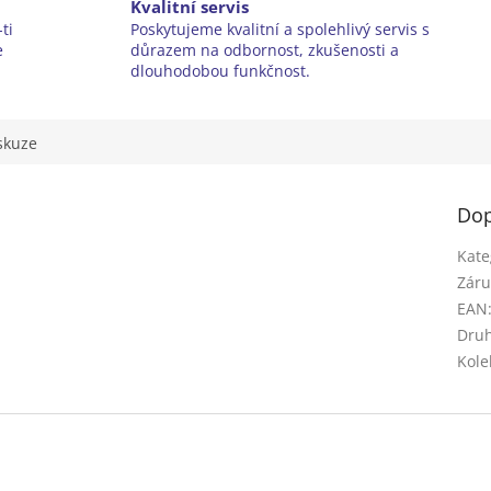
Kvalitní servis
ti
Poskytujeme kvalitní a spolehlivý servis s
e
důrazem na odbornost, zkušenosti a
dlouhodobou funkčnost.
skuze
Dop
Kate
Záru
EAN
Druh
Kole