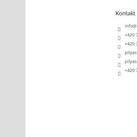
a
t
Kontakt
í
info
@
+420 
+420 
pilya
pilya
+420 