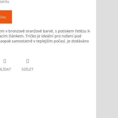
riantu
šíku
vem v bronzově oranžové barvě, s potiskem řetězu X-
acím článkem. Tričko je ideální pro nošení pod
naopak samostatně v teplejším počasí. Je dodáváno
HLÍDAT
SDÍLET