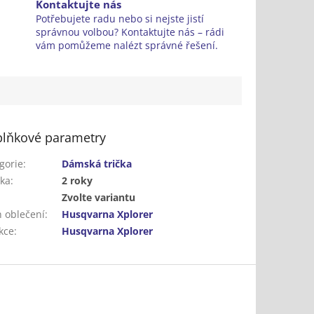
Kontaktujte nás
Potřebujete radu nebo si nejste jistí
správnou volbou? Kontaktujte nás – rádi
vám pomůžeme nalézt správné řešení.
lňkové parametry
gorie
:
Dámská trička
ka
:
2 roky
:
Zvolte variantu
 oblečení
:
Husqvarna Xplorer
kce
:
Husqvarna Xplorer