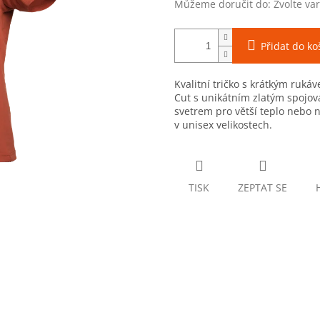
Můžeme doručit do:
Zvolte va
Přidat do ko
Kvalitní tričko s krátkým ruká
Cut s unikátním zlatým spojov
svetrem pro větší teplo nebo 
v unisex velikostech.
TISK
ZEPTAT SE