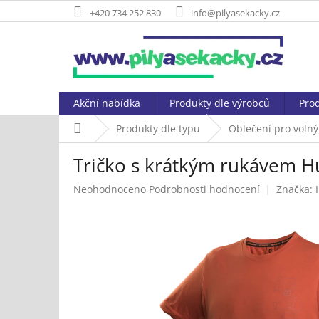
Přejít
+420 734 252 830
info@pilyasekacky.cz
na
obsah
Akční nabídka
Produkty dle výrobců
Prod
Domů
Produkty dle typu
Oblečení pro volný
Tričko s krátkým rukávem Hu
Průměrné
Neohodnoceno
Podrobnosti hodnocení
Značka:
hodnocení
produktu
je
0,0
z
5
hvězdiček.