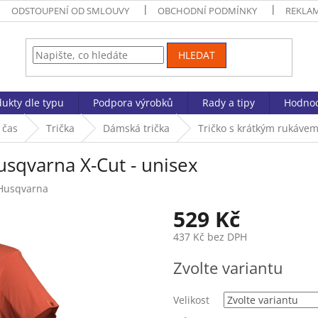
ODSTOUPENÍ OD SMLOUVY
OBCHODNÍ PODMÍNKY
REKLA
HLEDAT
ukty dle typu
Podpora výrobků
Rady a tipy
Hodnoc
 čas
Trička
Dámská trička
Tričko s krátkým rukávem
sqvarna X-Cut - unisex
Husqvarna
529 Kč
437 Kč bez DPH
Měrná
Zvolte variantu
cena:
Velikost