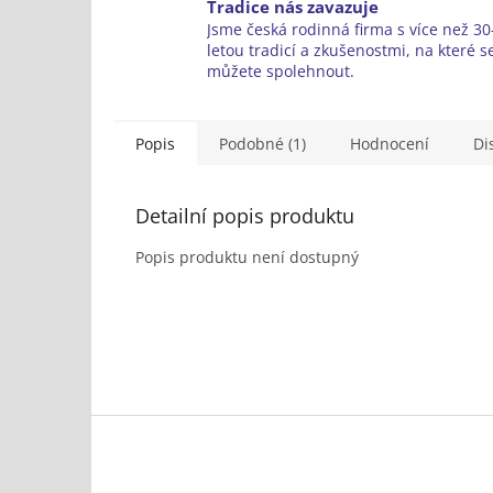
Tradice nás zavazuje
Jsme česká rodinná firma s více než 30-
letou tradicí a zkušenostmi, na které s
můžete spolehnout.
Popis
Podobné (1)
Hodnocení
Di
Detailní popis produktu
Popis produktu není dostupný
Z
á
p