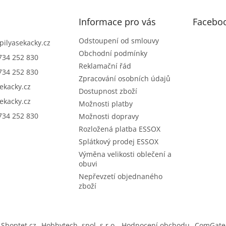
Informace pro vás
Facebo
Odstoupení od smlouvy
pilyasekacky.cz
Obchodní podmínky
734 252 830
Reklamační řád
734 252 830
Zpracování osobních údajů
sekacky.cz
Dostupnost zboží
sekacky.cz
Možnosti platby
734 252 830
Možnosti dopravy
Rozložená platba ESSOX
Splátkový prodej ESSOX
Výměna velikosti oblečení a
obuvi
Nepřevzetí objednaného
zboží
Shoptet.cz
Hobbytech, spol. s r.o.
Hodnocení obchodu
ComGate