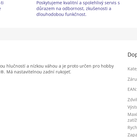
ti
Poskytujeme kvalitní a spolehlivý servis s
e
důrazem na odbornost, zkušenosti a
dlouhodobou funkčnost.
Dop
ou hlučností a nízkou váhou a je proto určen pro hobby
Kate
rt®. Má nastavitelnou zadní rukojeť.
Záru
EAN
Zdvi
Výst
Maxi
zatí
Rych
Zapa