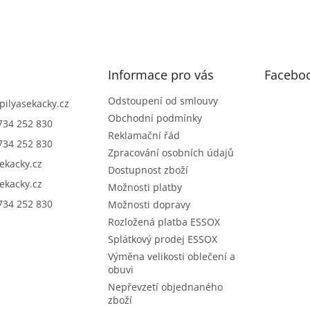
Informace pro vás
Facebo
Odstoupení od smlouvy
pilyasekacky.cz
Obchodní podmínky
734 252 830
Reklamační řád
734 252 830
Zpracování osobních údajů
sekacky.cz
Dostupnost zboží
sekacky.cz
Možnosti platby
734 252 830
Možnosti dopravy
Rozložená platba ESSOX
Splátkový prodej ESSOX
Výměna velikosti oblečení a
obuvi
Nepřevzetí objednaného
zboží