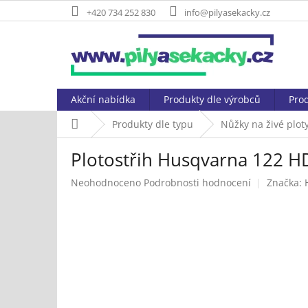
Přejít
+420 734 252 830
info@pilyasekacky.cz
na
obsah
Akční nabídka
Produkty dle výrobců
Prod
Domů
Produkty dle typu
Nůžky na živé plot
Plotostřih Husqvarna 122 H
Průměrné
Neohodnoceno
Podrobnosti hodnocení
Značka:
hodnocení
produktu
je
0,0
z
5
hvězdiček.