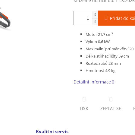
Můžeme doručit do:
11.8.2026
Přidat do ko
Motor 21,7 cm³
Výkon 0,6 kW
Maximální průměr větví 2
Délka stříhací lišty 59 cm
Rozteč zubů 28 mm
Hmotnost 4,9 kg
Detailní informace
TISK
ZEPTAT SE
Kvalitní servis