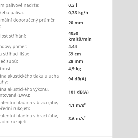
m palivové nádrže
:
0,3 l
řeba paliva
:
0,33 kg/h
mální doporučený průměr
20 mm
í
:
4050
lost stříhání
:
kmitů/min
odový poměr
:
4,44
 stříhací lišty
:
59 cm
deč zubů
:
28 mm
tnost
:
4,9 kg
ina akustického tlaku u ucha
94 dB(A)
uhy
:
ina akustického výkonu,
101 dB(A)
ntovaná (LWA)
:
valentní hladina vibrací (ahv,
4.1 m/s²
přední rukojeti
:
valentní hladina vibrací (ahv,
3.6 m/s²
zadní rukojeti
: