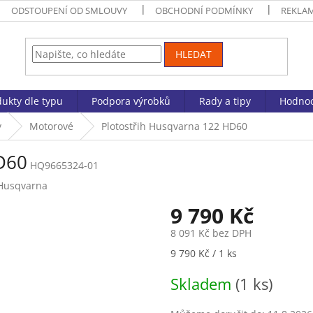
ODSTOUPENÍ OD SMLOUVY
OBCHODNÍ PODMÍNKY
REKLA
HLEDAT
ukty dle typu
Podpora výrobků
Rady a tipy
Hodnoc
y
Motorové
Plotostřih Husqvarna 122 HD60
D60
HQ9665324-01
Husqvarna
9 790 Kč
8 091 Kč bez DPH
Měrná
9 790 Kč / 1 ks
cena:
Skladem
(1 ks)