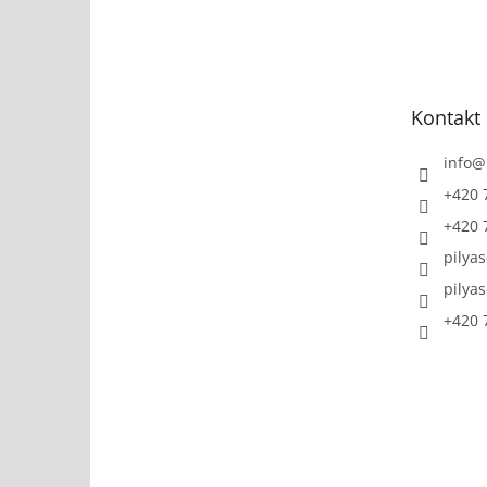
Z
á
p
a
t
Kontakt
í
info
@
+420 
+420 
pilya
pilya
+420 