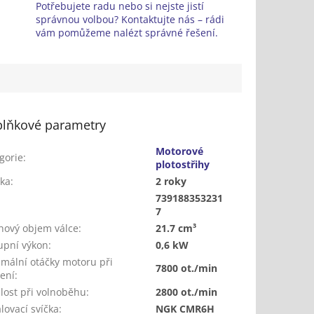
Potřebujete radu nebo si nejste jistí
správnou volbou? Kontaktujte nás – rádi
vám pomůžeme nalézt správné řešení.
lňkové parametry
Motorové
gorie
:
plotostřihy
ka
:
2 roky
739188353231
:
7
hový objem válce
:
21.7 cm³
upní výkon
:
0,6 kW
mální otáčky motoru při
7800 ot./min
žení
:
lost při volnoběhu
:
2800 ot./min
lovací svíčka
:
NGK CMR6H