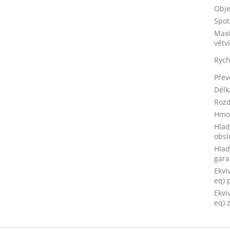
Obje
Spot
Maxi
větv
Rych
Přev
Délka
Roz
Hmo
Hlad
obsl
Hlad
gara
Ekvi
eq) 
Ekvi
eq) 