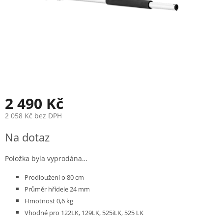
2 490 Kč
2 058 Kč bez DPH
Měrná
Na dotaz
cena:
Položka byla vyprodána…
Prodloužení o 80 cm
Průměr hřídele 24 mm
Hmotnost 0,6 kg
Vhodné pro 122LK, 129LK, 525iLK, 525 LK