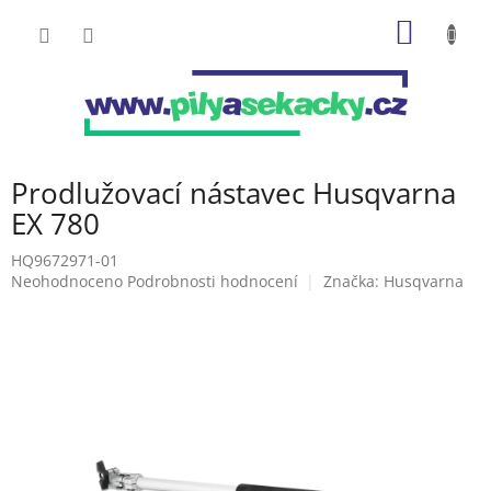
Přejít
NÁKUP
na
obsah
KOŠÍK
Prodlužovací nástavec Husqvarna
EX 780
HQ9672971-01
Průměrné
Neohodnoceno
Podrobnosti hodnocení
Značka:
Husqvarna
hodnocení
produktu
je
0,0
z
5
hvězdiček.