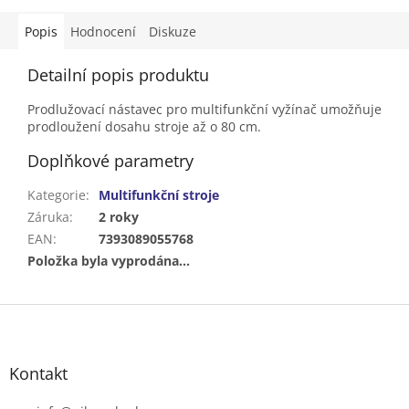
Popis
Hodnocení
Diskuze
Detailní popis produktu
Prodlužovací nástavec pro multifunkční vyžínač umožňuje
prodloužení dosahu stroje až o 80 cm.
Doplňkové parametry
Kategorie
:
Multifunkční stroje
Záruka
:
2 roky
EAN
:
7393089055768
Položka byla vyprodána…
Z
á
p
a
Kontakt
t