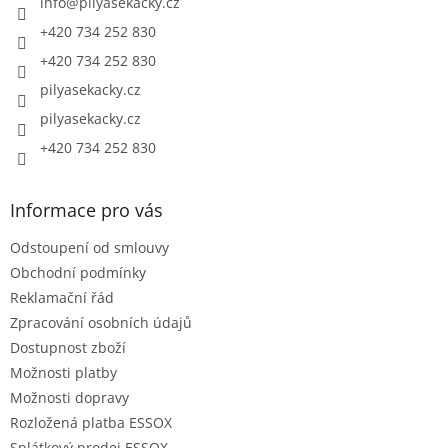
í
info
@
pilyasekacky.cz
+420 734 252 830
+420 734 252 830
pilyasekacky.cz
pilyasekacky.cz
+420 734 252 830
Informace pro vás
Odstoupení od smlouvy
Obchodní podmínky
Reklamační řád
Zpracování osobních údajů
Dostupnost zboží
Možnosti platby
Možnosti dopravy
Rozložená platba ESSOX
Splátkový prodej ESSOX