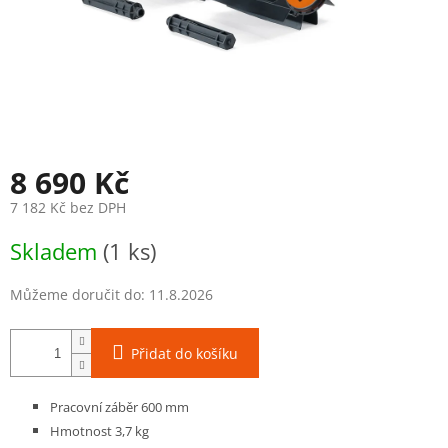
8 690 Kč
7 182 Kč bez DPH
Měrná
Skladem
(1 ks)
cena:
Můžeme doručit do:
11.8.2026
Přidat do košíku
Pracovní záběr 600 mm
Hmotnost 3,7 kg