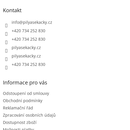
p
a
Kontakt
t
í
info
@
pilyasekacky.cz
+420 734 252 830
+420 734 252 830
pilyasekacky.cz
pilyasekacky.cz
+420 734 252 830
Informace pro vás
Odstoupení od smlouvy
Obchodní podmínky
Reklamační řád
Zpracování osobních údajů
Dostupnost zboží
Možnosti platby