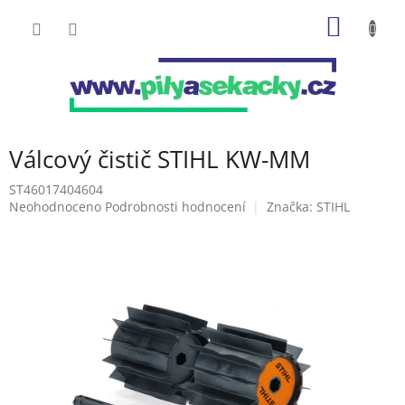
Přejít
NÁKUP
na
obsah
KOŠÍK
Válcový čistič STIHL KW-MM
ST46017404604
Průměrné
Neohodnoceno
Podrobnosti hodnocení
Značka:
STIHL
hodnocení
produktu
je
0,0
z
5
hvězdiček.