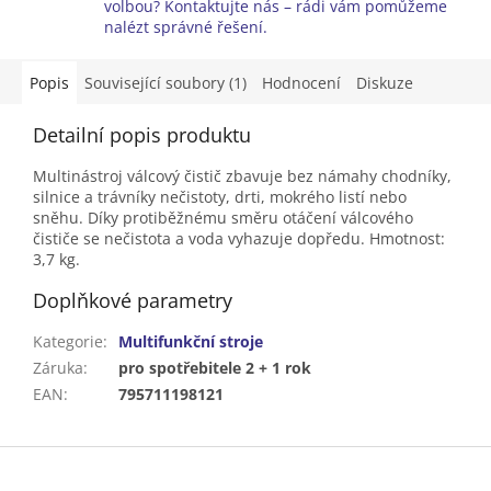
volbou? Kontaktujte nás – rádi vám pomůžeme
nalézt správné řešení.
Popis
Související soubory (1)
Hodnocení
Diskuze
Detailní popis produktu
Multinástroj válcový čistič zbavuje bez námahy chodníky,
silnice a trávníky nečistoty, drti, mokrého listí nebo
sněhu. Díky protiběžnému směru otáčení válcového
čističe se nečistota a voda vyhazuje dopředu. Hmotnost:
3,7 kg.
Doplňkové parametry
Kategorie
:
Multifunkční stroje
Záruka
:
pro spotřebitele 2 + 1 rok
EAN
:
795711198121
Z
á