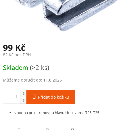
99 Kč
82 Kč bez DPH
Měrná
Skladem
(>2 ks)
cena:
Můžeme doručit do:
11.8.2026
Přidat do košíku
vhodná pro strunovou hlavu Husqvarna T25, T35