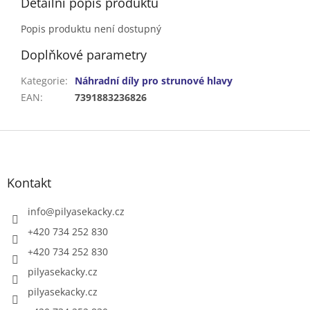
Detailní popis produktu
Popis produktu není dostupný
Doplňkové parametry
Kategorie
:
Náhradní díly pro strunové hlavy
EAN
:
7391883236826
Z
á
p
a
Kontakt
t
í
info
@
pilyasekacky.cz
+420 734 252 830
+420 734 252 830
pilyasekacky.cz
pilyasekacky.cz