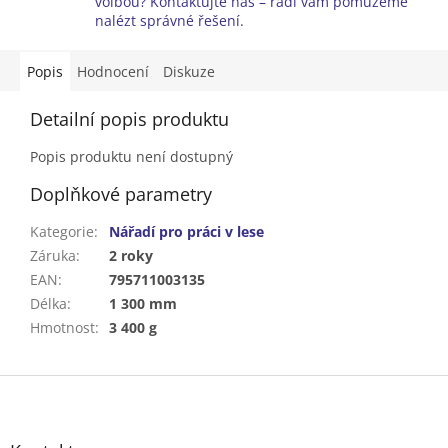
volbou? Kontaktujte nás – rádi vám pomůžeme
nalézt správné řešení.
Popis
Hodnocení
Diskuze
Detailní popis produktu
Popis produktu není dostupný
Doplňkové parametry
Kategorie
:
Nářadí pro práci v lese
Záruka
:
2 roky
EAN
:
795711003135
Délka
:
1 300 mm
Hmotnost
:
3 400 g
Z
á
p