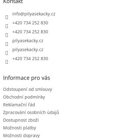
a
Kontakt
t
í
info
@
pilyasekacky.cz
+420 734 252 830
+420 734 252 830
pilyasekacky.cz
pilyasekacky.cz
+420 734 252 830
Informace pro vás
Odstoupení od smlouvy
Obchodní podmínky
Reklamační řád
Zpracování osobních údajů
Dostupnost zboží
Možnosti platby
Možnosti dopravy