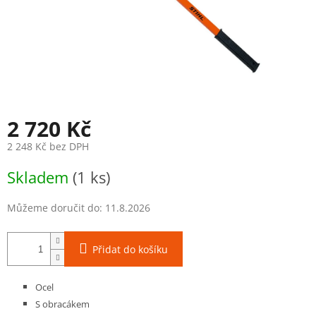
2 720 Kč
2 248 Kč bez DPH
Měrná
Skladem
(1 ks)
cena:
Můžeme doručit do:
11.8.2026
Přidat do košíku
Ocel
S obracákem