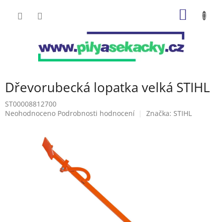
Přejít
NÁKUP
na
obsah
KOŠÍK
Dřevorubecká lopatka velká STIHL
ST00008812700
Průměrné
Neohodnoceno
Podrobnosti hodnocení
Značka:
STIHL
hodnocení
produktu
je
0,0
z
5
hvězdiček.