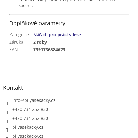
kácení.
Doplňkové parametry
Kategorie
:
Nářadí pro práci v lese
Záruka
:
2 roky
EAN
:
7391736584623
Z
á
p
a
Kontakt
t
í
info
@
pilyasekacky.cz
+420 734 252 830
+420 734 252 830
pilyasekacky.cz
pilyasekacky.cz