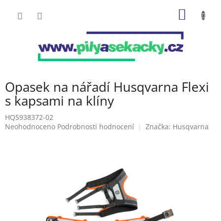
Přejít
NÁKUP
na
obsah
KOŠÍK
Opasek na nářadí Husqvarna Flexi
s kapsami na klíny
HQ5938372-02
Průměrné
Neohodnoceno
Podrobnosti hodnocení
Značka:
Husqvarna
hodnocení
produktu
je
0,0
z
5
hvězdiček.