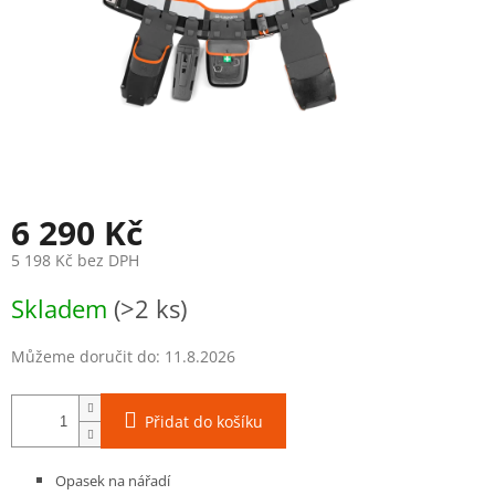
6 290 Kč
5 198 Kč bez DPH
Měrná
Skladem
(>2 ks)
cena:
Můžeme doručit do:
11.8.2026
Přidat do košíku
Opasek na nářadí