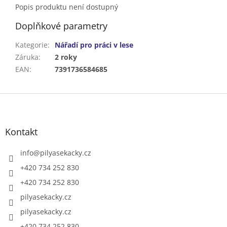
Popis produktu není dostupný
Doplňkové parametry
Kategorie
:
Nářadí pro práci v lese
Záruka
:
2 roky
EAN
:
7391736584685
Z
á
p
a
Kontakt
t
í
info
@
pilyasekacky.cz
+420 734 252 830
+420 734 252 830
pilyasekacky.cz
pilyasekacky.cz
+420 734 252 830