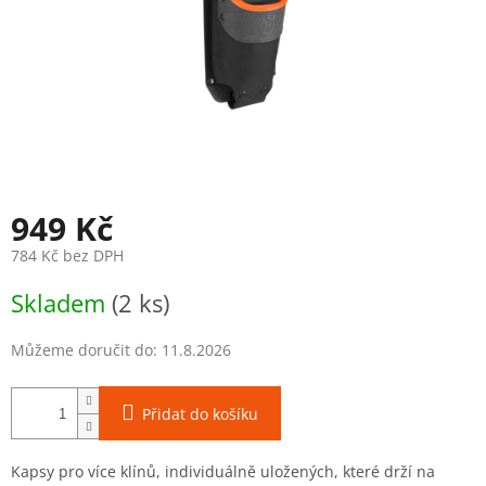
949 Kč
784 Kč bez DPH
Měrná
Skladem
(2 ks)
cena:
Můžeme doručit do:
11.8.2026
Přidat do košíku
Kapsy pro více klínů, individuálně uložených, které drží na