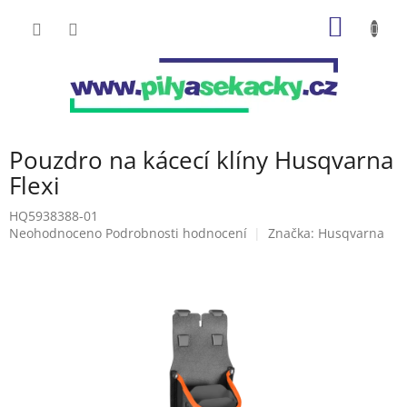
Přejít
NÁKUP
na
obsah
KOŠÍK
Pouzdro na kácecí klíny Husqvarna
Flexi
HQ5938388-01
Průměrné
Neohodnoceno
Podrobnosti hodnocení
Značka:
Husqvarna
hodnocení
produktu
je
0,0
z
5
hvězdiček.