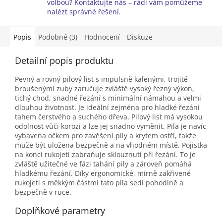
volbou? Kontaktujte nás – rádi vám pomůžeme
nalézt správné řešení.
Popis
Podobné (3)
Hodnocení
Diskuze
Detailní popis produktu
Pevný a rovný pilový list s impulsně kalenými, trojitě
broušenými zuby zaručuje zvláště vysoký řezný výkon,
tichý chod, snadné řezání s minimální námahou a velmi
dlouhou životnost. Je ideální zejména pro hladké řezání
tahem čerstvého a suchého dřeva. Pilový list má vysokou
odolnost vůči korozi a lze jej snadno vyměnit. Pila je navíc
vybavena očkem pro zavěšení pily a krytem ostří, takže
může být uložena bezpečně a na vhodném místě. Pojistka
na konci rukojeti zabraňuje sklouznutí při řezání. To je
zvláště užitečné ve fázi tahání pily a zároveň pomáhá
hladkému řezání. Díky ergonomické, mírně zakřivené
rukojeti s měkkým částmi tato pila sedí pohodlně a
bezpečně v ruce.
Doplňkové parametry