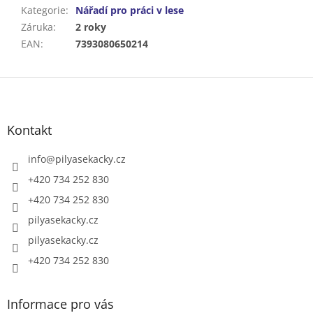
Kategorie
:
Nářadí pro práci v lese
Záruka
:
2 roky
EAN
:
7393080650214
Z
á
p
a
Kontakt
t
í
info
@
pilyasekacky.cz
+420 734 252 830
+420 734 252 830
pilyasekacky.cz
pilyasekacky.cz
+420 734 252 830
Informace pro vás