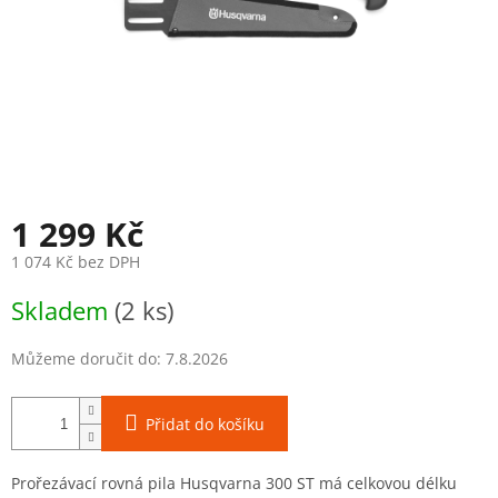
1 299 Kč
1 074 Kč bez DPH
Měrná
Skladem
(2 ks)
cena:
Můžeme doručit do:
7.8.2026
Přidat do košíku
Prořezávací rovná pila Husqvarna 300 ST má celkovou délku