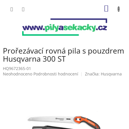
Přejít
NÁKUP
na
obsah
KOŠÍK
Prořezávací rovná pila s pouzdrem
Husqvarna 300 ST
HQ9672365-01
Průměrné
Neohodnoceno
Podrobnosti hodnocení
Značka:
Husqvarna
hodnocení
produktu
je
0,0
z
5
hvězdiček.