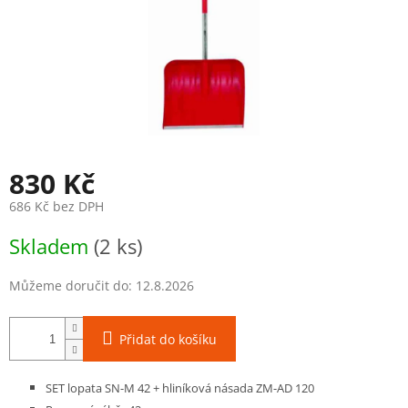
830 Kč
686 Kč bez DPH
Měrná
Skladem
(2 ks)
cena:
Můžeme doručit do:
12.8.2026
Přidat do košíku
SET lopata SN-M 42 + hliníková násada ZM-AD 120