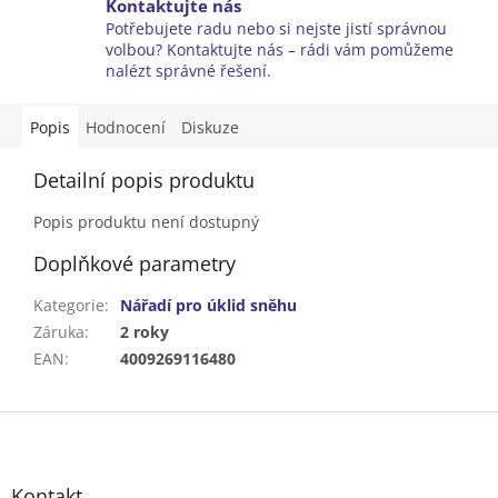
Kontaktujte nás
Potřebujete radu nebo si nejste jistí správnou
volbou? Kontaktujte nás – rádi vám pomůžeme
nalézt správné řešení.
Popis
Hodnocení
Diskuze
Detailní popis produktu
Popis produktu není dostupný
Doplňkové parametry
Kategorie
:
Nářadí pro úklid sněhu
Záruka
:
2 roky
EAN
:
4009269116480
Z
á
p
a
Kontakt