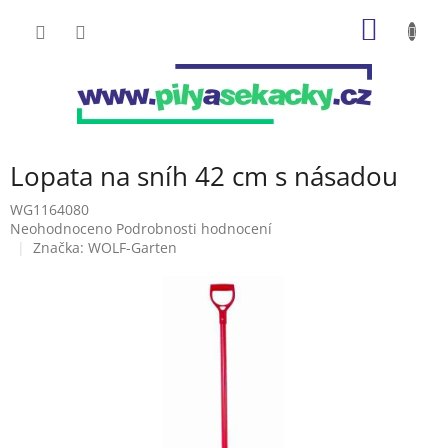
Přejít
NÁKUP
na
obsah
KOŠÍK
Lopata na sníh 42 cm s násadou
WG1164080
Průměrné
Neohodnoceno
Podrobnosti hodnocení
hodnocení
Značka:
WOLF-Garten
produktu
je
0,0
z
5
hvězdiček.