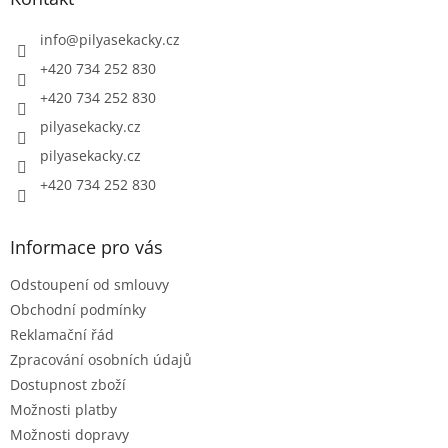
t
í
info
@
pilyasekacky.cz
+420 734 252 830
+420 734 252 830
pilyasekacky.cz
pilyasekacky.cz
+420 734 252 830
Informace pro vás
Odstoupení od smlouvy
Obchodní podmínky
Reklamační řád
Zpracování osobních údajů
Dostupnost zboží
Možnosti platby
Možnosti dopravy