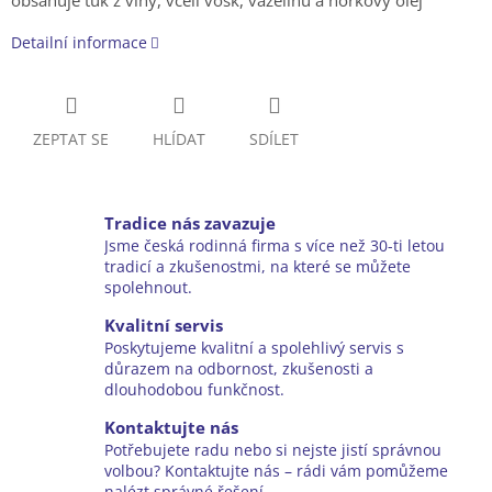
obsahuje tuk z vlny, včelí vosk, vazelínu a norkový olej
Detailní informace
ZEPTAT SE
HLÍDAT
SDÍLET
Tradice nás zavazuje
Jsme česká rodinná firma s více než 30-ti letou
tradicí a zkušenostmi, na které se můžete
spolehnout.
Kvalitní servis
Poskytujeme kvalitní a spolehlivý servis s
důrazem na odbornost, zkušenosti a
dlouhodobou funkčnost.
Kontaktujte nás
Potřebujete radu nebo si nejste jistí správnou
volbou? Kontaktujte nás – rádi vám pomůžeme
nalézt správné řešení.