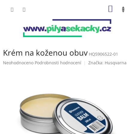
Přejít
NÁKUP
na
obsah
KOŠÍK
Krém na koženou obuv
HQ5906522-01
Průměrné
Neohodnoceno
Podrobnosti hodnocení
Značka:
Husqvarna
hodnocení
produktu
je
0,0
z
5
hvězdiček.