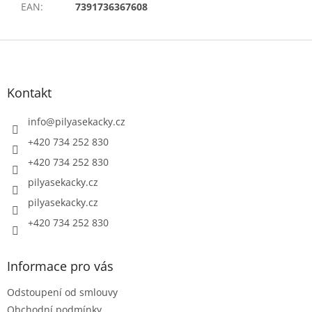
EAN
:
7391736367608
Z
á
p
a
Kontakt
t
í
info
@
pilyasekacky.cz
+420 734 252 830
+420 734 252 830
pilyasekacky.cz
pilyasekacky.cz
+420 734 252 830
Informace pro vás
Odstoupení od smlouvy
Obchodní podmínky