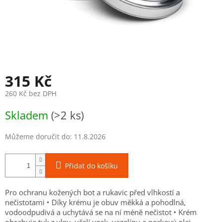
315 Kč
260 Kč bez DPH
Měrná
Skladem
(>2 ks)
cena:
Můžeme doručit do:
11.8.2026
Přidat do košíku
Pro ochranu kožených bot a rukavic před vlhkostí a
nečistotami • Díky krému je obuv měkká a pohodlná,
vodoodpudivá a uchytává se na ní méně nečistot • Krém