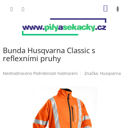
Přejít
NÁKUP
na
obsah
KOŠÍK
Bunda Husqvarna Classic s
reflexními pruhy
Průměrné
Neohodnoceno
Podrobnosti hodnocení
Značka:
Husqvarna
hodnocení
produktu
je
0,0
z
5
hvězdiček.