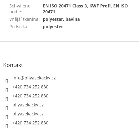
Schváleno
EN ISO 20471 Class 3, KWF Profi, EN ISO
podle
:
20471
Vnější tkanina
:
polyester, bavlna
Podšívka
:
polyester
Z
á
p
a
Kontakt
t
í
info
@
pilyasekacky.cz
+420 734 252 830
+420 734 252 830
pilyasekacky.cz
pilyasekacky.cz
+420 734 252 830