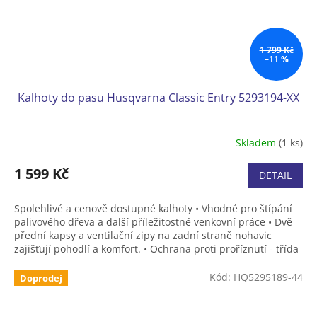
1 799 Kč
–11 %
Kalhoty do pasu Husqvarna Classic Entry 5293194-XX
Skladem
(1 ks)
1 599 Kč
DETAIL
Spolehlivé a cenově dostupné kalhoty • Vhodné pro štípání
palivového dřeva a další příležitostné venkovní práce • Dvě
přední kapsy a ventilační zipy na zadní straně nohavic
zajišťují pohodlí a komfort. • Ochrana proti proříznutí - třída
1 (20 m/s) • Velikost 44, 46, 48, 50, 52, 54, 56, 58.
Kód:
HQ5295189-44
Doprodej