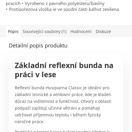
pracích • Vyrobeno z pevného polyesteru/bavlny
• Protipořezová vložka je ve spodní části kalhot zesílena,
aby odolala opotřebení z bot. • Ochrana proti proříznutí -
třída 1 (20 m/s) • Vyhovují KWF Standard • Velikost 44, 46,
48, 50, 52, 54, 56, 58, 60, 62, 64, k dispozici rovněž ve
Popis
Související soubory (1)
Hodnocení
Diskuze
zkrácených verzích.
Detailní popis produktu
Základní reflexní bunda na
práci v lese
Reflexní bunda Husqvarna Classic je ideální pro
základní lesnické a venkovní práce, kde je kladen
důraz na viditelnost a funkčnost. Otvory v oblasti
podpaží zajišťují účinné větrání a pomáhají
udržovat příjemnou teplotu i během fyzicky
náročné práce.
Praktická náprsní kapsa nabízí snadný přístup k