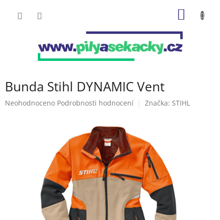
Přejít
NÁKUP
na
obsah
KOŠÍK
Bunda Stihl DYNAMIC Vent
Průměrné
Neohodnoceno
Podrobnosti hodnocení
Značka:
STIHL
hodnocení
produktu
je
0,0
z
5
hvězdiček.