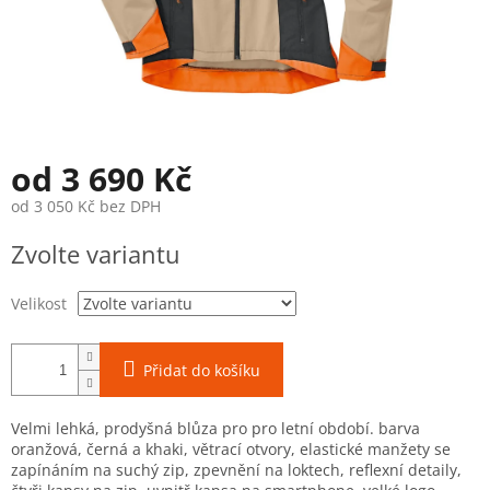
od
3 690 Kč
od
3 050 Kč
bez DPH
Měrná
Zvolte variantu
cena:
Velikost
Přidat do košíku
Velmi lehká, prodyšná blůza pro pro letní období. barva
oranžová, černá a khaki, větrací otvory, elastické manžety se
zapínáním na suchý zip, zpevnění na loktech, reflexní detaily,