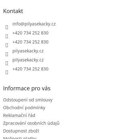
p
a
Kontakt
t
í
info
@
pilyasekacky.cz
+420 734 252 830
+420 734 252 830
pilyasekacky.cz
pilyasekacky.cz
+420 734 252 830
Informace pro vás
Odstoupení od smlouvy
Obchodní podmínky
Reklamační řád
Zpracování osobních údajů
Dostupnost zboží
Možnosti platby