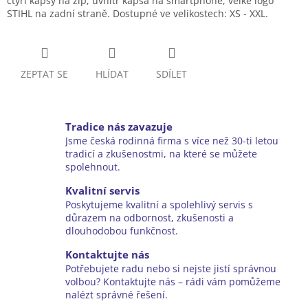
čtyři kapsy na zip, uvnitř kapsa na smartphone, velké logo
STIHL na zadní straně. Dostupné ve velikostech: XS - XXL.
ZEPTAT SE
HLÍDAT
SDÍLET
Tradice nás zavazuje
Jsme česká rodinná firma s více než 30-ti letou
tradicí a zkušenostmi, na které se můžete
spolehnout.
Kvalitní servis
Poskytujeme kvalitní a spolehlivý servis s
důrazem na odbornost, zkušenosti a
dlouhodobou funkčnost.
Kontaktujte nás
Potřebujete radu nebo si nejste jistí správnou
volbou? Kontaktujte nás – rádi vám pomůžeme
nalézt správné řešení.