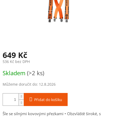
649 Kč
536 Kč bez DPH
Měrná
Skladem
(>2 ks)
cena:
Můžeme doručit do:
12.8.2026
Přidat do košíku
Šle se silnými kovovými přezkami • Obzvláště široké, s