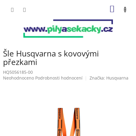
Přejít
NÁKUP
na
obsah
KOŠÍK
Šle Husqvarna s kovovými
přezkami
HQ5056185-00
Průměrné
Neohodnoceno
Podrobnosti hodnocení
Značka:
Husqvarna
hodnocení
produktu
je
0,0
z
5
hvězdiček.