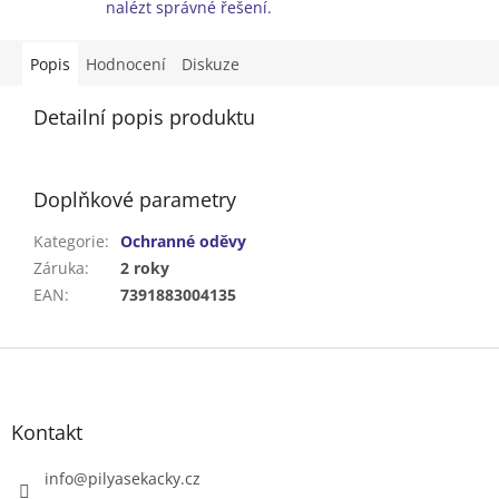
nalézt správné řešení.
Popis
Hodnocení
Diskuze
Detailní popis produktu
Doplňkové parametry
Kategorie
:
Ochranné oděvy
Záruka
:
2 roky
EAN
:
7391883004135
Z
á
p
a
Kontakt
t
í
info
@
pilyasekacky.cz