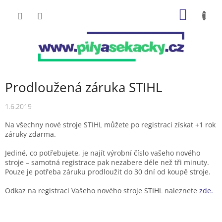
Přejít
NÁKUP
na
obsah
KOŠÍK
Prodloužená záruka STIHL
1.6.2019
Na všechny nové stroje STIHL můžete po registraci získat +1 rok
záruky zdarma.
Jediné, co potřebujete, je najít výrobní číslo vašeho nového
stroje – samotná registrace pak nezabere déle než tři minuty.
Pouze je potřeba záruku prodloužit do 30 dní od koupě stroje.
Odkaz na registraci Vašeho nového stroje STIHL naleznete
zde.