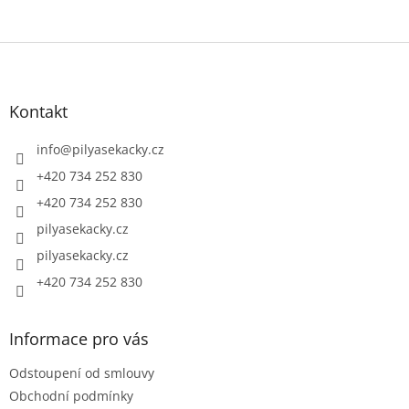
Z
á
p
a
Kontakt
t
í
info
@
pilyasekacky.cz
+420 734 252 830
+420 734 252 830
pilyasekacky.cz
pilyasekacky.cz
+420 734 252 830
Informace pro vás
Odstoupení od smlouvy
Obchodní podmínky