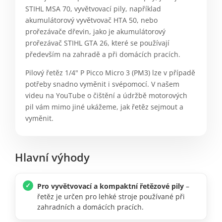
STIHL MSA 70, vyvětvovací pily, například
akumulátorový vyvětvovač HTA 50, nebo
prořezávače dřevin, jako je akumulátorový
prořezávač STIHL GTA 26, které se používají
především na zahradě a při domácích pracích.
Pilový řetěz 1/4" P Picco Micro 3 (PM3) lze v případě
potřeby snadno vyměnit i svépomocí. V našem
videu na YouTube o čištění a údržbě motorových
pil vám mimo jiné ukážeme, jak řetěz sejmout a
vyměnit.
Hlavní výhody
Pro vyvětvovací a kompaktní řetězové pily
–
řetěz je určen pro lehké stroje používané při
zahradních a domácích pracích.