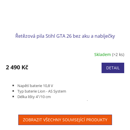
Řetězová pila Stihl GTA 26 bez aku a nabíječky
Skladem
(>2 ks)
2 490 Kč
DETAIL
Napětí baterie 10,8 V
Typ baterie Lion - AS System
Délka lišty 4"/10 cm
Typ řetězu 1/4" P 1,1 mm PM3 / 28 článků
Hmotnost (bez baterie, s řeznou soupravou) 1,2 kg
Bez akumulátoru a nabíječky
ZOBRAZIT VŠECHNY SOUVISEJÍCÍ PRODUKTY