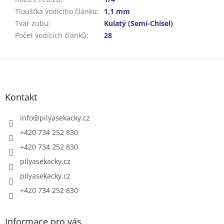
Tloušťka vodícího článku
:
1,1 mm
Tvar zubu
:
Kulatý (Semi-Chisel)
Počet vodících článků
:
28
Z
á
p
a
Kontakt
t
í
info
@
pilyasekacky.cz
+420 734 252 830
+420 734 252 830
pilyasekacky.cz
pilyasekacky.cz
+420 734 252 830
Informace pro vás