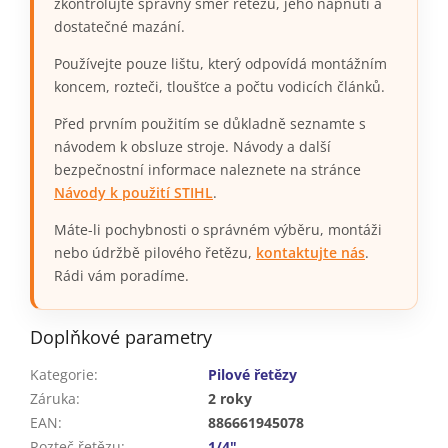
zkontrolujte správný směr řetězu, jeho napnutí a
dostatečné mazání.
Používejte pouze lištu, který odpovídá montážním
koncem, rozteči, tloušťce a počtu vodicích článků.
Před prvním použitím se důkladně seznamte s
návodem k obsluze stroje. Návody a další
bezpečnostní informace naleznete na stránce
Návody k použití STIHL
.
Máte-li pochybnosti o správném výběru, montáži
nebo údržbě pilového řetězu,
kontaktujte nás
.
Rádi vám poradíme.
Doplňkové parametry
Kategorie
:
Pilové řetězy
Záruka
:
2 roky
EAN
:
886661945078
Rozteč řetězu
:
1/4"