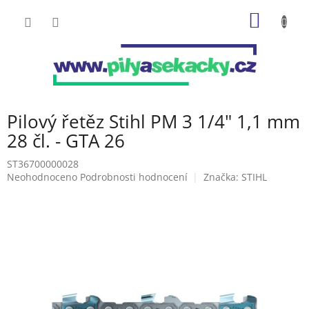
Přejít
NÁKUP
na
obsah
KOŠÍK
Pilový řetěz Stihl PM 3 1/4" 1,1 mm
28 čl. - GTA 26
ST36700000028
Průměrné
Neohodnoceno
Podrobnosti hodnocení
Značka:
STIHL
hodnocení
produktu
je
0,0
z
5
hvězdiček.