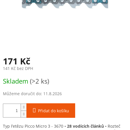
171 Kč
141 Kč bez DPH
Měrná
Skladem
(>2 ks)
cena:
Můžeme doručit do:
11.8.2026
Přidat do košíku
Typ řetězu Picco Micro 3 - 3670 •
28 vodících článků
• Rozteč