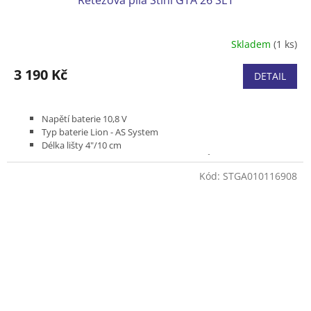
Řetězová pila Stihl GTA 26 SET
Skladem
(1 ks)
Průměrné
hodnocení
produktu
3 190 Kč
DETAIL
je
4,5
z
Napětí baterie 10,8 V
5
Typ baterie Lion - AS System
hvězdiček.
Délka lišty 4"/10 cm
Typ řetězu 1/4" P 1,1 mm PM3 / 28 článků
Hmotnost (bez baterie, s řeznou soupravou) 1,2 kg
Kód:
STGA010116908
Včetně akumulátoru AS 2 a nabíječky AL 1