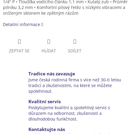
1/4" P • Tloušťka vodícího článku 1,1 mm • Kulatý zub • Průměr
pilníku 3,2 mm • Komfortní pilový řetěz s nízkými vibracemi a
sníženým sklonem ke zpětným rázům
Detailní informace
ZEPTAT SE
HLÍDAT
SDÍLET
Tradice nás zavazuje
Jsme česká rodinná firma s více než 30-ti letou
tradicí a zkušenostmi, na které se můžete
spolehnout.
Kvalitní servis
Poskytujeme kvalitní a spolehlivý servis s
důrazem na odbornost, zkušenosti a
dlouhodobou funkčnost.
Kontaktujte nás