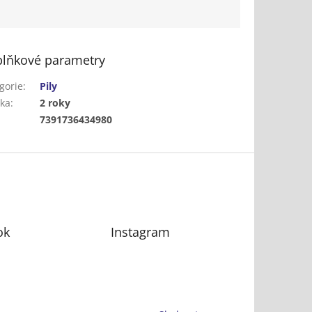
lňkové parametry
gorie
:
Pily
ka
:
2 roky
:
7391736434980
ok
Instagram