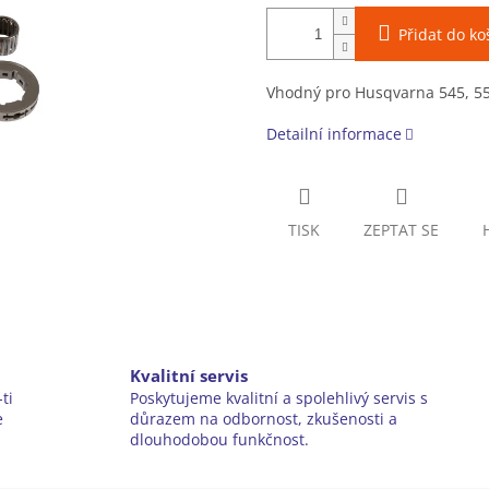
Přidat do ko
Vhodný pro Husqvarna 545, 5
Detailní informace
TISK
ZEPTAT SE
Kvalitní servis
ti
Poskytujeme kvalitní a spolehlivý servis s
e
důrazem na odbornost, zkušenosti a
dlouhodobou funkčnost.