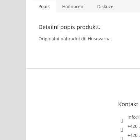
Popis
Hodnocení
Diskuze
Detailní popis produktu
Originální náhradní díl Husqvarna.
Z
á
p
a
t
Kontakt
í
info
@
+420 
+420 