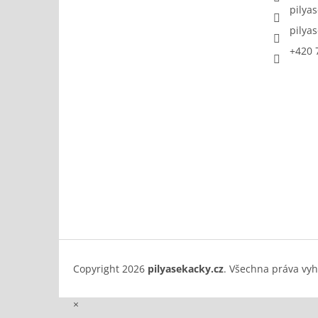
pilya
pilya
+420 
Copyright 2026
pilyasekacky.cz
. Všechna práva vy
×