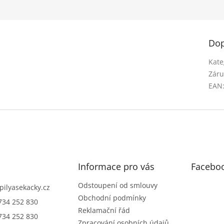
Dop
Kate
Záru
EAN
Informace pro vás
Facebo
Odstoupení od smlouvy
pilyasekacky.cz
Obchodní podmínky
734 252 830
Reklamační řád
734 252 830
Zpracování osobních údajů