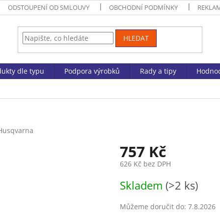
ODSTOUPENÍ OD SMLOUVY
OBCHODNÍ PODMÍNKY
REKLA
HLEDAT
ukty dle typu
Podpora výrobků
Rady a tipy
Hodnoc
Husqvarna
757 Kč
626 Kč bez DPH
Měrná
Skladem
(>2 ks)
cena:
Můžeme doručit do:
7.8.2026