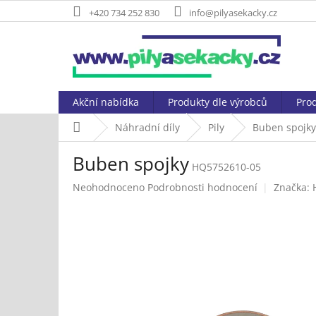
Přejít
+420 734 252 830
info@pilyasekacky.cz
na
obsah
Akční nabídka
Produkty dle výrobců
Prod
Domů
Náhradní díly
Pily
Buben spojky
Buben spojky
HQ5752610-05
Průměrné
Neohodnoceno
Podrobnosti hodnocení
Značka:
hodnocení
produktu
je
0,0
z
5
hvězdiček.