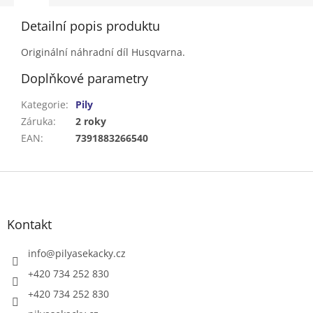
Detailní popis produktu
Originální náhradní díl Husqvarna.
Doplňkové parametry
Kategorie
:
Pily
Záruka
:
2 roky
EAN
:
7391883266540
Z
á
p
a
Kontakt
t
í
info
@
pilyasekacky.cz
+420 734 252 830
+420 734 252 830