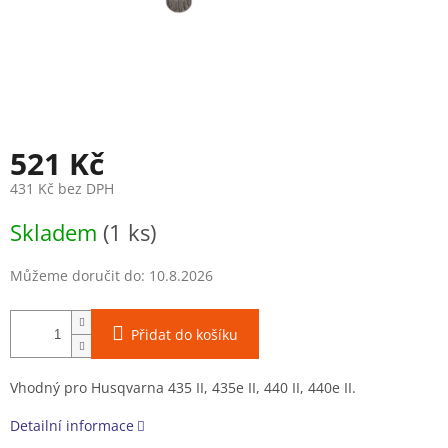
521 Kč
431 Kč bez DPH
Měrná
Skladem
(1 ks)
cena:
Můžeme doručit do:
10.8.2026
Přidat do košíku
Vhodný pro Husqvarna 435 II, 435e II, 440 II, 440e II.
Detailní informace