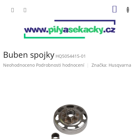
Přejít
NÁKUP
na
obsah
KOŠÍK
Buben spojky
HQ5054415-01
Průměrné
Neohodnoceno
Podrobnosti hodnocení
Značka:
Husqvarna
hodnocení
produktu
je
0,0
z
5
hvězdiček.