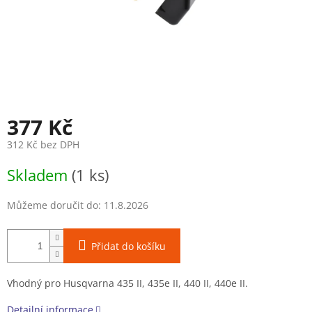
377 Kč
312 Kč bez DPH
Měrná
Skladem
(1 ks)
cena:
Můžeme doručit do:
11.8.2026
Přidat do košíku
Vhodný pro Husqvarna 435 II, 435e II, 440 II, 440e II.
Detailní informace