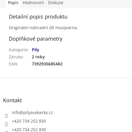
Popis
Hodnocení
Diskuze
Detailní popis produktu
Originální náhradní díl Husqvarna.
Doplňkové parametry
Kategorie
:
Pily
Záruka
:
2 roky
EAN
:
7392930685482
Z
á
p
a
Kontakt
t
í
info
@
pilyasekacky.cz
+420 734 252 830
+420 734 252 830