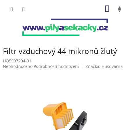
Přejít
NÁKUP
na
obsah
KOŠÍK
Filtr vzduchový 44 mikronů žlutý
HQ5997294-01
Průměrné
Neohodnoceno
Podrobnosti hodnocení
Značka:
Husqvarna
hodnocení
produktu
je
0,0
z
5
hvězdiček.