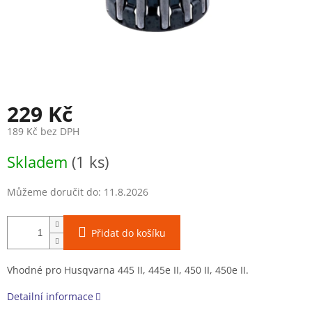
229 Kč
189 Kč bez DPH
Měrná
Skladem
(1 ks)
cena:
Můžeme doručit do:
11.8.2026
Přidat do košíku
Vhodné pro Husqvarna 445 II, 445e II, 450 II, 450e II.
Detailní informace