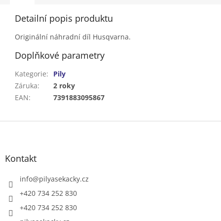
Detailní popis produktu
Originální náhradní díl Husqvarna.
Doplňkové parametry
Kategorie
:
Pily
Záruka
:
2 roky
EAN
:
7391883095867
Z
á
p
a
Kontakt
t
í
info
@
pilyasekacky.cz
+420 734 252 830
+420 734 252 830