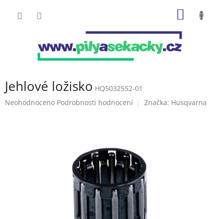
Přejít
NÁKUP
na
obsah
KOŠÍK
Jehlové ložisko
HQ5032552-01
Průměrné
Neohodnoceno
Podrobnosti hodnocení
Značka:
Husqvarna
hodnocení
produktu
je
0,0
z
5
hvězdiček.