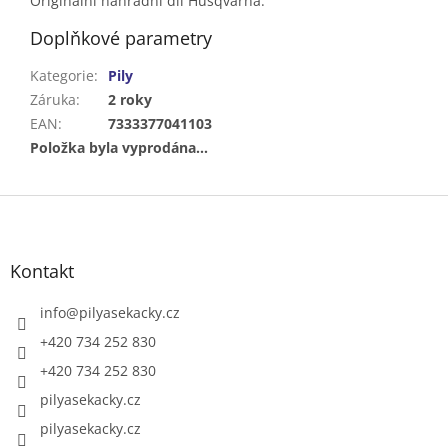
Originální náhradní díl Husqvarna.
Doplňkové parametry
Kategorie
:
Pily
Záruka
:
2 roky
EAN
:
7333377041103
Položka byla vyprodána…
Z
á
p
a
Kontakt
t
í
info
@
pilyasekacky.cz
+420 734 252 830
+420 734 252 830
pilyasekacky.cz
pilyasekacky.cz