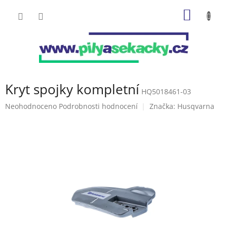
Přejít
NÁKUP
na
obsah
KOŠÍK
Kryt spojky kompletní
HQ5018461-03
Průměrné
Neohodnoceno
Podrobnosti hodnocení
Značka:
Husqvarna
hodnocení
produktu
je
0,0
z
5
hvězdiček.