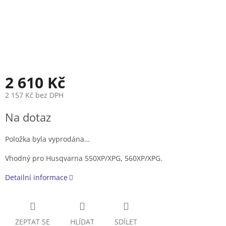
2 610 Kč
2 157 Kč bez DPH
Měrná
Na dotaz
cena:
Položka byla vyprodána…
Vhodný pro Husqvarna 550XP/XPG, 560XP/XPG.
Detailní informace
ZEPTAT SE
HLÍDAT
SDÍLET