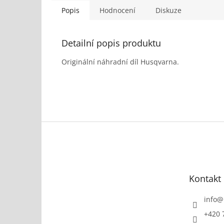
Popis
Hodnocení
Diskuze
Detailní popis produktu
Originální náhradní díl Husqvarna.
Z
á
p
a
t
Kontakt
í
info
@
+420 