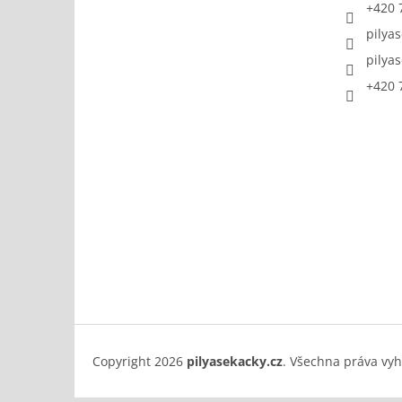
+420 
pilya
pilya
+420 
Copyright 2026
pilyasekacky.cz
. Všechna práva vy