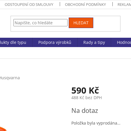
ODSTOUPENÍ OD SMLOUVY
OBCHODNÍ PODMÍNKY
REKLA
HLEDAT
ukty dle typu
Podpora výrobků
Rady a tipy
Hodnoc
Husqvarna
590 Kč
488 Kč bez DPH
Měrná
Na dotaz
cena:
Položka byla vyprodána…