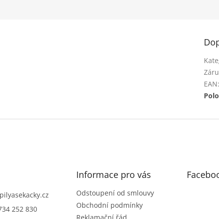
Dop
Kate
Záru
EAN
Polo
Informace pro vás
Facebo
Odstoupení od smlouvy
pilyasekacky.cz
Obchodní podmínky
734 252 830
Reklamační řád