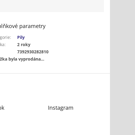
lňkové parametry
gorie
:
Pily
ka
:
2 roky
:
7392930282810
žka byla vyprodána…
ok
Instagram