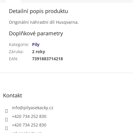
Detailní popis produktu
Originální náhradní díl Husqvarna.
Doplňkové parametry
Kategorie
:
Pily
Záruka
:
2 roky
EAN
:
7391883714218
Z
á
p
a
Kontakt
t
í
info
@
pilyasekacky.cz
+420 734 252 830
+420 734 252 830