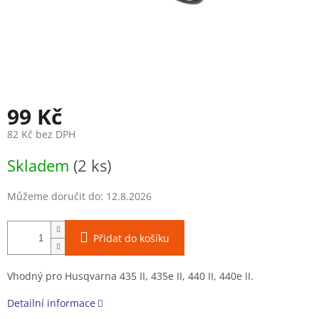
99 Kč
82 Kč bez DPH
Měrná
Skladem
(2 ks)
cena:
Můžeme doručit do:
12.8.2026
Přidat do košíku
Vhodný pro Husqvarna 435 II, 435e II, 440 II, 440e II.
Detailní informace