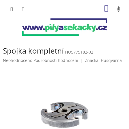
Přejít
NÁKUP
na
obsah
KOŠÍK
Spojka kompletní
HQ5775182-02
Průměrné
Neohodnoceno
Podrobnosti hodnocení
Značka:
Husqvarna
hodnocení
produktu
je
0,0
z
5
hvězdiček.