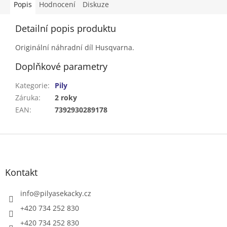
Popis
Hodnocení
Diskuze
Detailní popis produktu
Originální náhradní díl Husqvarna.
Doplňkové parametry
Kategorie
:
Pily
Záruka
:
2 roky
EAN
:
7392930289178
Z
á
p
a
Kontakt
t
í
info
@
pilyasekacky.cz
+420 734 252 830
+420 734 252 830