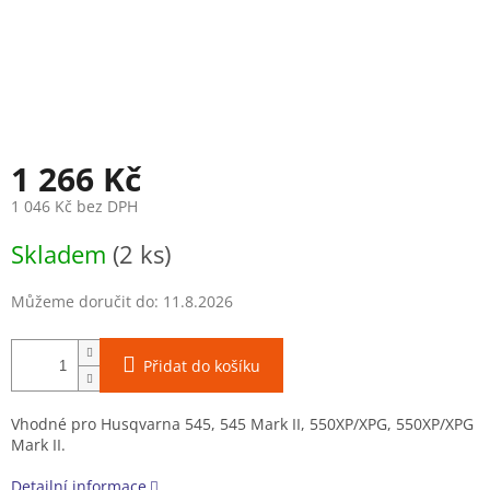
1 266 Kč
1 046 Kč bez DPH
Měrná
Skladem
(2 ks)
cena:
Můžeme doručit do:
11.8.2026
Přidat do košíku
Vhodné pro Husqvarna 545, 545 Mark II, 550XP/XPG, 550XP/XPG
Mark II.
Detailní informace