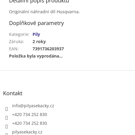
Detailní popis produktu
Originální náhradní díl Husqvarna.
Doplňkové parametry
Kategorie
:
Pily
Záruka
:
2 roky
EAN
:
7391736203937
Položka byla vyprodána…
Z
á
p
a
Kontakt
t
í
info
@
pilyasekacky.cz
+420 734 252 830
+420 734 252 830
pilyasekacky.cz