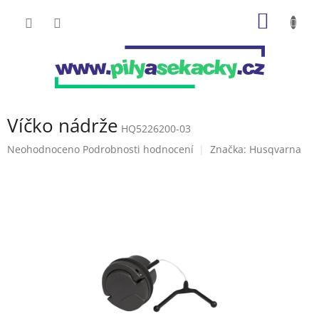
Přejít
NÁKUP
na
obsah
KOŠÍK
Víčko nádrže
HQ5226200-03
Průměrné
Neohodnoceno
Podrobnosti hodnocení
Značka:
Husqvarna
hodnocení
produktu
je
0,0
z
5
hvězdiček.