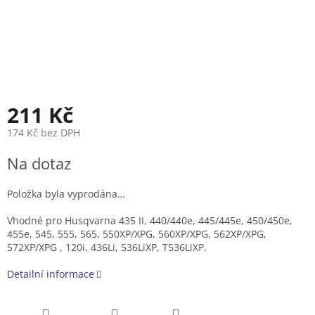
211 Kč
174 Kč bez DPH
Měrná
Na dotaz
cena:
Položka byla vyprodána…
Vhodné pro Husqvarna 435 II, 440/440e, 445/445e, 450/450e,
455e, 545, 555, 565, 550XP/XPG, 560XP/XPG, 562XP/XPG,
572XP/XPG , 120i, 436Li, 536LiXP, T536LiXP.
Detailní informace