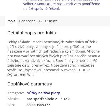
volbou? Kontaktujte nás – rádi vám pomůžeme
nalézt správné řešení.
Popis
Hodnocení (1)
Diskuze
Detailní popis produktu
Lehký základní model benzinových zahradních nůžek k
péči o živé ploty, vhodný zejména pro příležitostné
nasazení v privátních zahradách a kolem domu. Vhodné
pro tvarovací řez nízkých živých plotů až do výše prsou a
údržbu dekorativních křovin. Speciální geometrie nožů
zajišťuje čistý, přesný řez. Nože zahradních nůžek se
vyrábí se „švýcarskou přesností" v závodě STIHL ve
švýcarském Wilu.
Doplňkové parametry
Kategorie
:
Nůžky na živé ploty
Záruka
:
pro spotřebitele 2 + 1 rok
EAN
:
886661909377