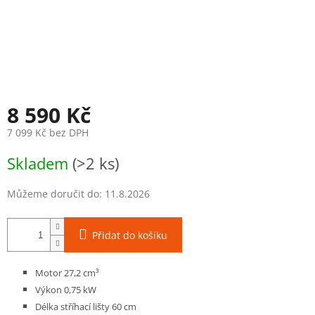
8 590 Kč
7 099 Kč bez DPH
Měrná
Skladem
(>2 ks)
cena:
Můžeme doručit do:
11.8.2026
Přidat do košíku
Motor 27,2 cm³
Výkon 0,75 kW
Délka stříhací lišty 60 cm