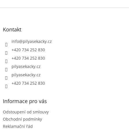
Z
á
p
a
Kontakt
t
í
info
@
pilyasekacky.cz
+420 734 252 830
+420 734 252 830
pilyasekacky.cz
pilyasekacky.cz
+420 734 252 830
Informace pro vás
Odstoupení od smlouvy
Obchodní podmínky
Reklamační řád