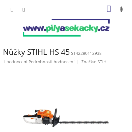
Přejít
NÁKUP
na
obsah
KOŠÍK
Nůžky STIHL HS 45
ST42280112938
Průměrné
1 hodnocení
Podrobnosti hodnocení
Značka:
STIHL
hodnocení
produktu
je
5,0
z
5
hvězdiček.