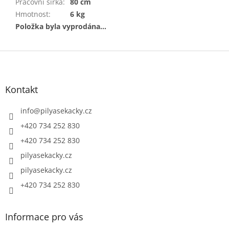
Pracovní šířka
:
80 cm
Hmotnost
:
6 kg
Položka byla vyprodána…
Z
á
p
a
Kontakt
t
í
info
@
pilyasekacky.cz
+420 734 252 830
+420 734 252 830
pilyasekacky.cz
pilyasekacky.cz
+420 734 252 830
Informace pro vás