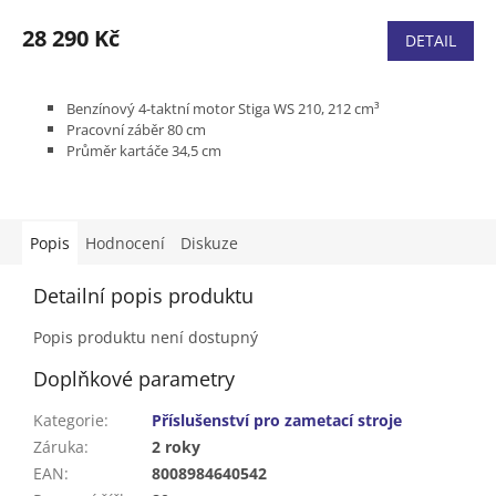
28 290 Kč
DETAIL
Benzínový 4-taktní motor Stiga WS 210, 212 cm³
Pracovní záběr 80 cm
Průměr kartáče 34,5 cm
Pracovní úhel kartáče 15° vlevo / 15° vpravo
Materiál kartáče nylon
6 rychlostí vpřed + 2 rychlosti vzad
LED světla
Popis
Hodnocení
Diskuze
Elektrický startér
Hmotnost 70 kg
Detailní popis produktu
Produktová řada EXPERIENCE
Popis produktu není dostupný
Doplňkové parametry
Kategorie
:
Příslušenství pro zametací stroje
Záruka
:
2 roky
EAN
:
8008984640542