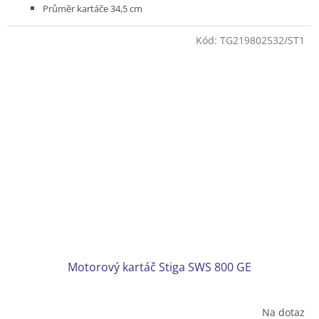
Průměr kartáče 34,5 cm
Pracovní úhel kartáče 15° vlevo / 15° vpravo
Materiál kartáče nylon
Kód:
TG219802532/ST1
6 rychlostí vpřed + 2 rychlosti vzad
Hmotnost 70 kg
Produktová řada ESSENTIAL
Motorový kartáč Stiga SWS 800 GE
Na dotaz