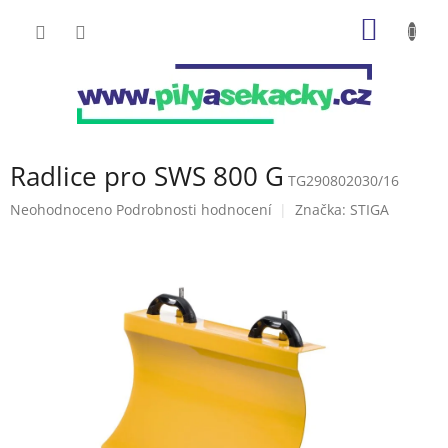
Přejít
NÁKUP
na
obsah
KOŠÍK
Radlice pro SWS 800 G
TG290802030/16
Průměrné
Neohodnoceno
Podrobnosti hodnocení
Značka:
STIGA
hodnocení
produktu
je
0,0
z
5
hvězdiček.