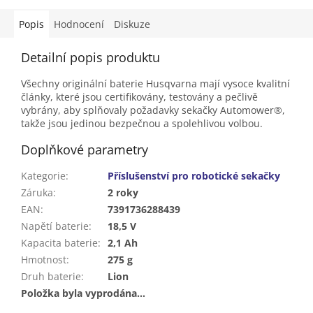
Popis
Hodnocení
Diskuze
Detailní popis produktu
Všechny originální baterie Husqvarna mají vysoce kvalitní
články, které jsou certifikovány, testovány a pečlivě
vybrány, aby splňovaly požadavky sekačky Automower®,
takže jsou jedinou bezpečnou a spolehlivou volbou.
Doplňkové parametry
Kategorie
:
Příslušenství pro robotické sekačky
Záruka
:
2 roky
EAN
:
7391736288439
Napětí baterie
:
18,5 V
Kapacita baterie
:
2,1 Ah
Hmotnost
:
275 g
Druh baterie
:
Lion
Položka byla vyprodána…