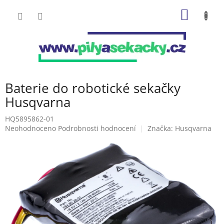
Přejít
NÁKUP
na
obsah
KOŠÍK
Baterie do robotické sekačky
Husqvarna
HQ5895862-01
Průměrné
Neohodnoceno
Podrobnosti hodnocení
Značka:
Husqvarna
hodnocení
produktu
je
0,0
z
5
hvězdiček.