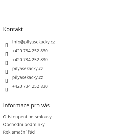
Z
á
p
a
Kontakt
t
í
info
@
pilyasekacky.cz
+420 734 252 830
+420 734 252 830
pilyasekacky.cz
pilyasekacky.cz
+420 734 252 830
Informace pro vás
Odstoupení od smlouvy
Obchodní podmínky
Reklamační řád