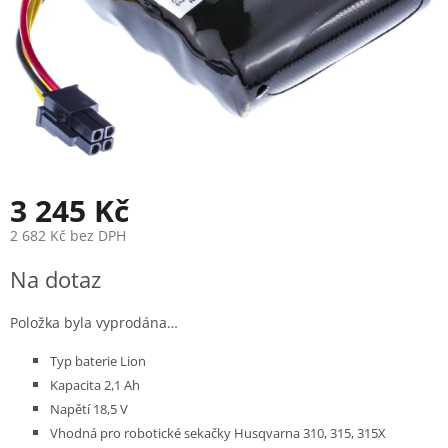
3 245 Kč
2 682 Kč bez DPH
Měrná
Na dotaz
cena:
Položka byla vyprodána…
Typ baterie Lion
Kapacita 2,1 Ah
Napětí 18,5 V
Vhodná pro robotické sekačky Husqvarna 310, 315, 315X