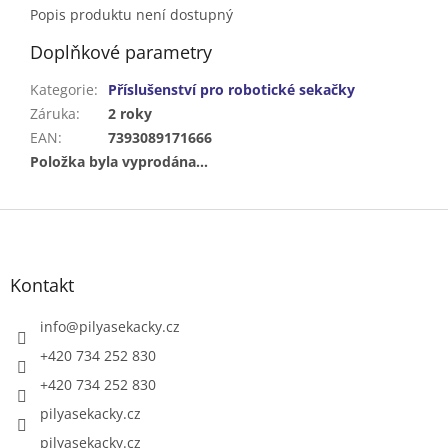
Popis produktu není dostupný
Doplňkové parametry
Kategorie
:
Příslušenství pro robotické sekačky
Záruka
:
2 roky
EAN
:
7393089171666
Položka byla vyprodána…
Z
á
p
a
Kontakt
t
í
info
@
pilyasekacky.cz
+420 734 252 830
+420 734 252 830
pilyasekacky.cz
pilyasekacky.cz