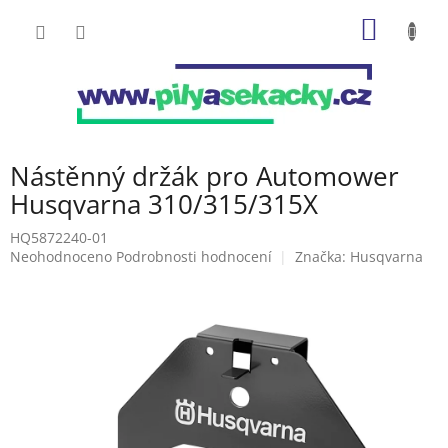
Přejít
NÁKUP
na
obsah
KOŠÍK
Nástěnný držák pro Automower
Husqvarna 310/315/315X
HQ5872240-01
Průměrné
Neohodnoceno
Podrobnosti hodnocení
Značka:
Husqvarna
hodnocení
produktu
je
0,0
z
5
hvězdiček.