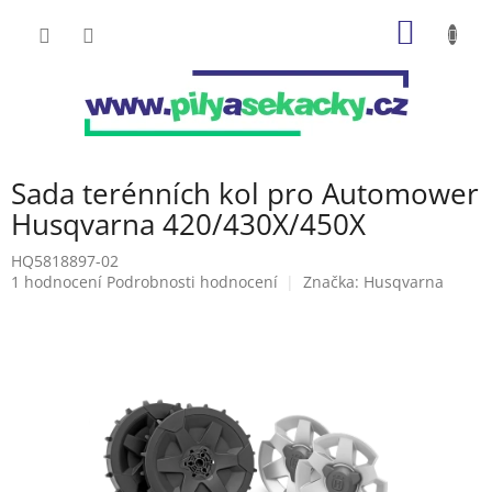
Přejít
NÁKUP
na
obsah
KOŠÍK
Sada terénních kol pro Automower
Husqvarna 420/430X/450X
HQ5818897-02
Průměrné
1 hodnocení
Podrobnosti hodnocení
Značka:
Husqvarna
hodnocení
produktu
je
5,0
z
5
hvězdiček.