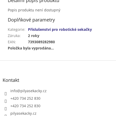
Detailní popis produktu
Popis produktu není dostupný
Doplňkové parametry
Kategorie
:
Příslušenství pro robotické sekačky
Záruka
:
2 roky
EAN
:
7393089282980
Položka byla vyprodána…
Z
á
p
a
Kontakt
t
í
info
@
pilyasekacky.cz
+420 734 252 830
+420 734 252 830
pilyasekacky.cz