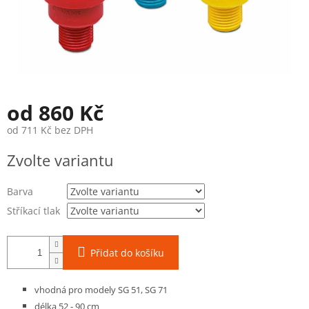
od
860 Kč
od
711 Kč
bez DPH
Měrná
Zvolte variantu
cena:
Barva
Stříkací tlak
Přidat do košíku
vhodná pro modely SG 51, SG 71
délka 52 - 90 cm