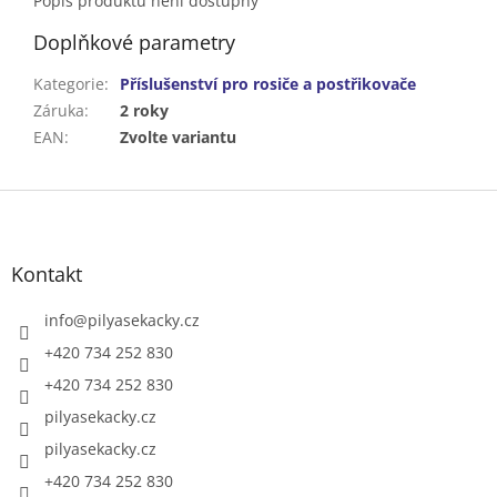
Popis produktu není dostupný
Doplňkové parametry
Kategorie
:
Příslušenství pro rosiče a postřikovače
Záruka
:
2 roky
EAN
:
Zvolte variantu
Z
á
p
a
Kontakt
t
í
info
@
pilyasekacky.cz
+420 734 252 830
+420 734 252 830
pilyasekacky.cz
pilyasekacky.cz
+420 734 252 830