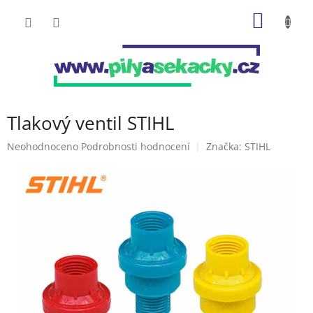
Přejít
NÁKUP
na
obsah
KOŠÍK
Tlakový ventil STIHL
Průměrné
Neohodnoceno
Podrobnosti hodnocení
Značka:
STIHL
hodnocení
produktu
je
0,0
z
5
hvězdiček.