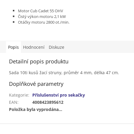
Motor Cub Cadet 55 OHV
Čistý výkon motoru 2,1 kW
Otáčky motoru 2800 ot./min.
Záběr 56 cm
Průměr žací struny 4,0 mm
Bez pojezdu
Podvozek ocel
Popis
Hodnocení
Diskuze
Detailní popis produktu
Sada 10ti kusů žací struny, průměr 4 mm, délka 47 cm.
Doplňkové parametry
Kategorie
:
Příslušenství pro sekačky
EAN
:
4008423895612
Položka byla vyprodána…
Z
á