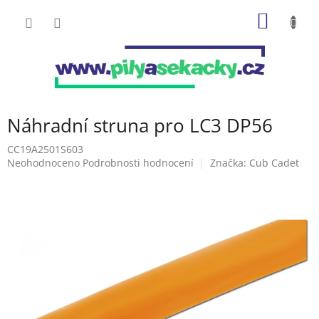
Přejít
NÁKUP
na
obsah
KOŠÍK
Náhradní struna pro LC3 DP56
CC19A2501S603
Průměrné
Neohodnoceno
Podrobnosti hodnocení
Značka:
Cub Cadet
hodnocení
produktu
je
0,0
z
5
hvězdiček.