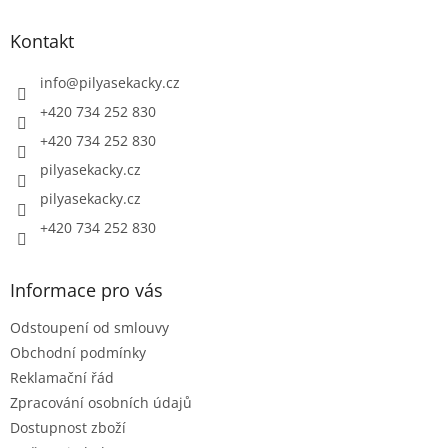
p
a
Kontakt
t
í
info
@
pilyasekacky.cz
+420 734 252 830
+420 734 252 830
pilyasekacky.cz
pilyasekacky.cz
+420 734 252 830
Informace pro vás
Odstoupení od smlouvy
Obchodní podmínky
Reklamační řád
Zpracování osobních údajů
Dostupnost zboží