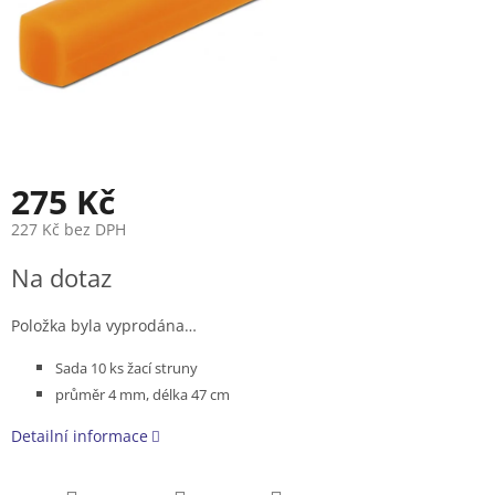
275 Kč
227 Kč bez DPH
Měrná
Na dotaz
cena:
Položka byla vyprodána…
Sada 10 ks žací struny
průměr 4 mm, délka 47 cm
Detailní informace