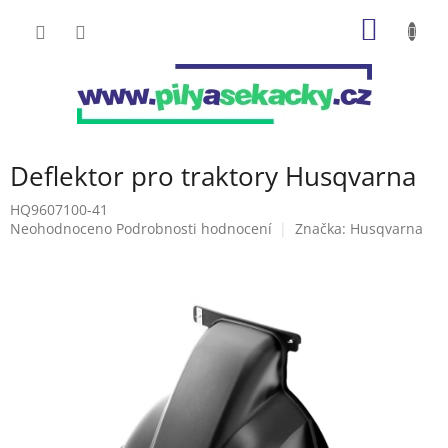
Přejít
NÁKUP
na
obsah
KOŠÍK
Deflektor pro traktory Husqvarna
HQ9607100-41
Průměrné
Neohodnoceno
Podrobnosti hodnocení
Značka:
Husqvarna
hodnocení
produktu
je
0,0
z
5
hvězdiček.