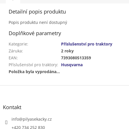
Detailní popis produktu
Popis produktu není dostupný
Doplňkové parametry
Kategorie
:
Příslušenství pro traktory
Záruka
:
2 roky
EAN
:
7393080513359
Příslušenství pro traktory
:
Husqvarna
Položka byla vyprodána…
Z
á
p
a
Kontakt
t
í
info
@
pilyasekacky.cz
+420 734 252 830