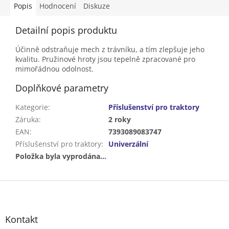
Popis
Hodnocení
Diskuze
Detailní popis produktu
Účinně odstraňuje mech z trávníku, a tím zlepšuje jeho
kvalitu. Pružinové hroty jsou tepelně zpracované pro
mimořádnou odolnost.
Doplňkové parametry
Kategorie
:
Příslušenství pro traktory
Záruka
:
2 roky
EAN
:
7393089083747
Příslušenství pro traktory
:
Univerzální
Položka byla vyprodána…
Z
á
p
a
Kontakt