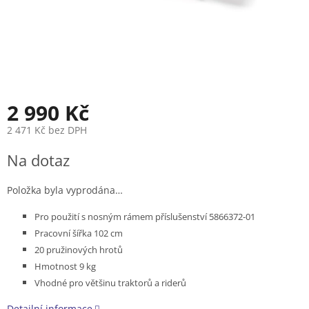
2 990 Kč
2 471 Kč bez DPH
Měrná
Na dotaz
cena:
Položka byla vyprodána…
Pro použití s nosným rámem příslušenství 5866372-01
Pracovní šířka 102 cm
20 pružinových hrotů
Hmotnost 9 kg
Vhodné pro většinu traktorů a riderů
Detailní informace