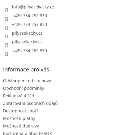
t
í
info
@
pilyasekacky.cz
+420 734 252 830
+420 734 252 830
pilyasekacky.cz
pilyasekacky.cz
+420 734 252 830
Informace pro vás
Odstoupení od smlouvy
Obchodní podmínky
Reklamační řád
Zpracování osobních údajů
Dostupnost zboží
Možnosti platby
Možnosti dopravy
Rozložená platba ESSOX