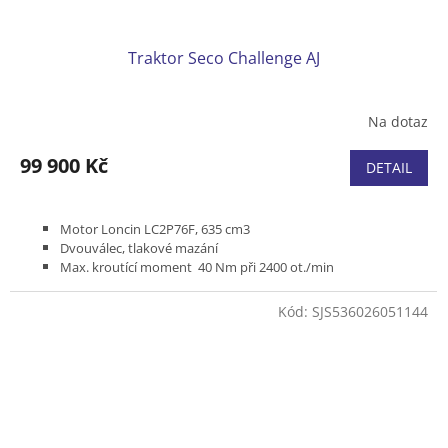
Traktor Seco Challenge AJ
Na dotaz
99 900 Kč
DETAIL
Motor Loncin LC2P76F, 635 cm3
Dvouválec, tlakové mazání
Max. kroutící moment 40 Nm při 2400 ot./min
Max. výkon 18 HP/13,5 kW při 3600 ot./min.
Záběr 92 cm
Kód:
SJS536026051144
Hydrostatická převodovka Hydro Gear T3 ovládaná pedálem
Mechanická uzávěrka diferenciálu
Koš 300 l
Způsob použití: hobby