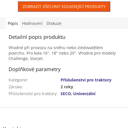
Mechanická uzávěrka diferenciálu
Koš 320 l
ZOBRAZIT VŠECHNY SOUVISEJÍCÍ PRODUKTY
Způsob použití: hobby
Popis
Hodnocení
Diskuze
Detailní popis produktu
Vhodné při provozu na sněhu nebo zledovatělém
povrchu. Pro kola 16", 18" nebo 20". Vhodná pro modely
Challenge, Starjet.
Doplňkové parametry
Kategorie
:
Příslušenství pro traktory
Záruka
:
2 roky
Příslušenství pro traktory
:
SECO
,
Univerzální
Z
á
p