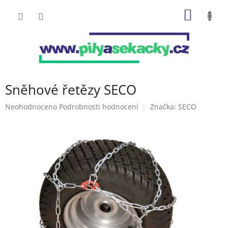
Přejít
NÁKUP
na
obsah
KOŠÍK
Sněhové řetězy SECO
Průměrné
Neohodnoceno
Podrobnosti hodnocení
Značka:
SECO
hodnocení
produktu
je
0,0
z
5
hvězdiček.