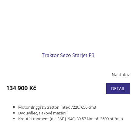
Traktor Seco Starjet P3
Na dotaz
134 900 Kč
DETAIL
Motor Briggs&Stratton Intek 7220, 656 cm3
Dvouválec, tlakové mazání
Kroutící moment (dle SAE J1940) 39,57 Nm při 3600 ot./min
Záběr 102 cm
Hydrostatická převodovka Hydro Gear T3 ovládaná pedálem