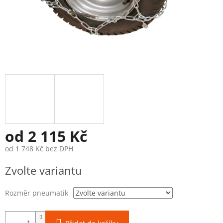
od
2 115 Kč
od
1 748 Kč
bez DPH
Měrná
Zvolte variantu
cena:
Rozměr pneumatik