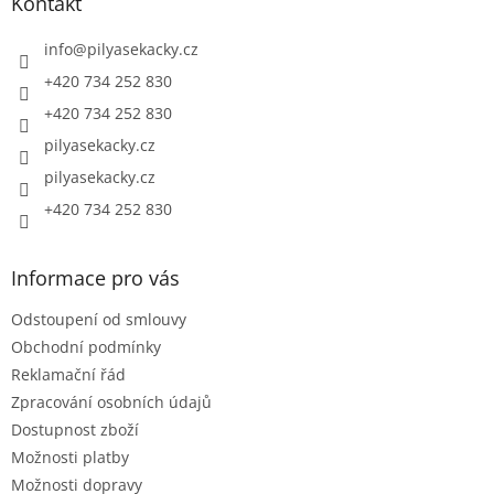
a
Kontakt
t
í
info
@
pilyasekacky.cz
+420 734 252 830
+420 734 252 830
pilyasekacky.cz
pilyasekacky.cz
+420 734 252 830
Informace pro vás
Odstoupení od smlouvy
Obchodní podmínky
Reklamační řád
Zpracování osobních údajů
Dostupnost zboží
Možnosti platby
Možnosti dopravy