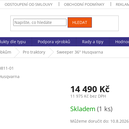
ODSTOUPENÍ OD SMLOUVY
OBCHODNÍ PODMÍNKY
REKLA
HLEDAT
ukty dle typu
Podpora výrobků
Rady a tipy
Hodnoc
robkům
Pro traktory
Sweeper 36" Husqvarna
811-01
Husqvarna
14 490 Kč
11 975 Kč bez DPH
Měrná
Skladem
(1 ks)
cena:
Můžeme doručit do:
10.8.2026