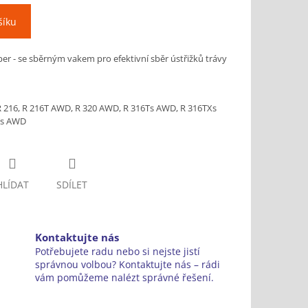
šíku
er - se sběrným vakem pro efektivní sběr ústřižků trávy
R 216, R 216T AWD, R 320 AWD, R 316Ts AWD, R 316TXs
Ts AWD
HLÍDAT
SDÍLET
Kontaktujte nás
Potřebujete radu nebo si nejste jistí
správnou volbou? Kontaktujte nás – rádi
vám pomůžeme nalézt správné řešení.