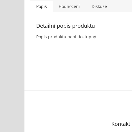
Popis
Hodnocení
Diskuze
Detailní popis produktu
Popis produktu není dostupný
Z
á
p
a
t
Kontakt
í