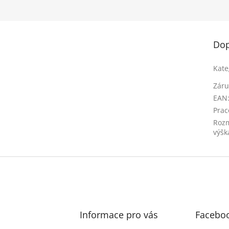
Dop
Kate
Záru
EAN
Prac
Rozm
výšk
Informace pro vás
Facebo