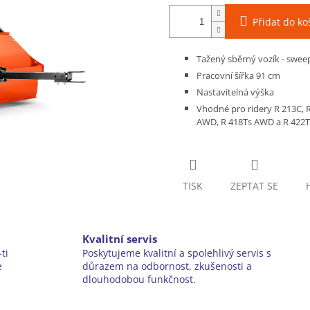
Přidat do ko
Tažený sběrný vozík - sweep
Pracovní šířka 91 cm
Nastavitelná výška
Vhodné pro ridery R 213C, 
AWD, R 418Ts AWD a R 422
TISK
ZEPTAT SE
Kvalitní servis
ti
Poskytujeme kvalitní a spolehlivý servis s
e
důrazem na odbornost, zkušenosti a
dlouhodobou funkčnost.