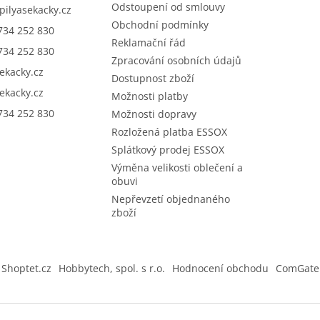
Odstoupení od smlouvy
pilyasekacky.cz
Obchodní podmínky
734 252 830
Reklamační řád
734 252 830
Zpracování osobních údajů
sekacky.cz
Dostupnost zboží
sekacky.cz
Možnosti platby
734 252 830
Možnosti dopravy
Rozložená platba ESSOX
Splátkový prodej ESSOX
Výměna velikosti oblečení a
obuvi
Nepřevzetí objednaného
zboží
Shoptet.cz
Hobbytech, spol. s r.o.
Hodnocení obchodu
ComGate