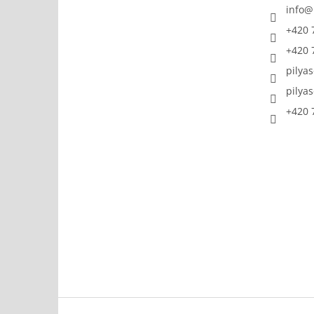
info
@
+420 
+420 
pilya
pilya
+420 