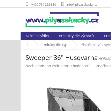
Přejít
+420 734 252 830
info@pilyasekacky.cz
na
obsah
Akční nabídka
Produkty dle výrobců
Prod
Domů
Produkty dle typu
Příslušenství k vý
Sweeper 36" Husqvarna
HQ5460
Průměrné
Neohodnoceno
Podrobnosti hodnocení
Značka:
hodnocení
produktu
je
0,0
z
5
hvězdiček.