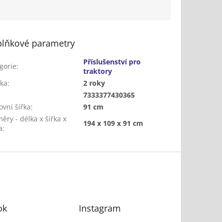
lňkové parametry
Příslušenství pro
gorie
:
traktory
ka
:
2 roky
:
7333377430365
ovní šířka
:
91 cm
ěry - délka x šířka x
194 x 109 x 91 cm
a
:
ok
Instagram