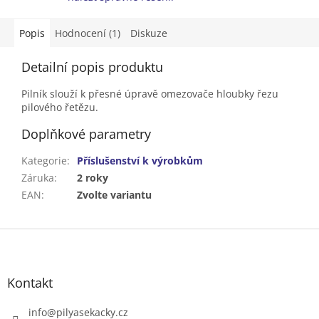
Popis
Hodnocení (1)
Diskuze
Detailní popis produktu
Pilník slouží k přesné úpravě omezovače hloubky řezu
pilového řetězu.
Doplňkové parametry
Kategorie
:
Příslušenství k výrobkům
Záruka
:
2 roky
EAN
:
Zvolte variantu
Z
á
p
a
Kontakt
t
í
info
@
pilyasekacky.cz