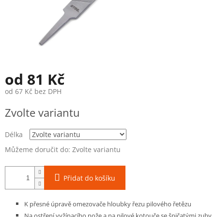
od
81 Kč
od
67 Kč
bez DPH
Měrná
Zvolte variantu
cena:
Délka
Můžeme doručit do:
Zvolte variantu
Přidat do košíku
K přesné úpravě omezovače hloubky řezu pilového řetězu
Na ostření vyžínacího nože a na pilové kotouče se špičatými zuby