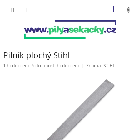
Přejít
NÁKUP
na
obsah
KOŠÍK
Pilník plochý Stihl
Průměrné
1 hodnocení
Podrobnosti hodnocení
Značka:
STIHL
hodnocení
produktu
je
5,0
z
5
hvězdiček.