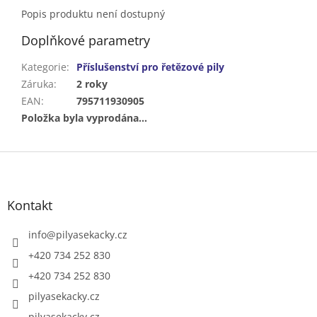
Popis produktu není dostupný
Doplňkové parametry
Kategorie
:
Příslušenství pro řetězové pily
Záruka
:
2 roky
EAN
:
795711930905
Položka byla vyprodána…
Z
á
p
a
Kontakt
t
í
info
@
pilyasekacky.cz
+420 734 252 830
+420 734 252 830
pilyasekacky.cz
pilyasekacky.cz