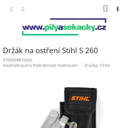
Přejít
NÁKUP
na
obsah
KOŠÍK
Držák na ostření Stihl S 260
ST00008810402
Průměrné
Neohodnoceno
Podrobnosti hodnocení
Značka:
STIHL
hodnocení
produktu
je
0,0
z
5
hvězdiček.