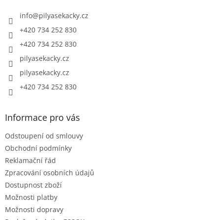
t
í
info
@
pilyasekacky.cz
+420 734 252 830
+420 734 252 830
pilyasekacky.cz
pilyasekacky.cz
+420 734 252 830
Informace pro vás
Odstoupení od smlouvy
Obchodní podmínky
Reklamační řád
Zpracování osobních údajů
Dostupnost zboží
Možnosti platby
Možnosti dopravy