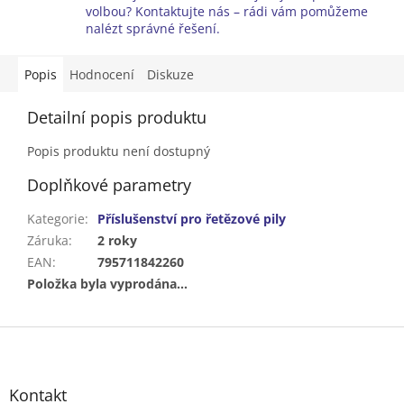
volbou? Kontaktujte nás – rádi vám pomůžeme
nalézt správné řešení.
Popis
Hodnocení
Diskuze
Detailní popis produktu
Popis produktu není dostupný
Doplňkové parametry
Kategorie
:
Příslušenství pro řetězové pily
Záruka
:
2 roky
EAN
:
795711842260
Položka byla vyprodána…
Z
á
p
a
Kontakt