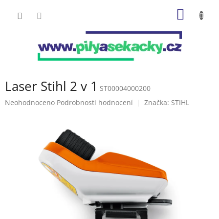
Přejít
NÁKUP
na
obsah
KOŠÍK
Laser Stihl 2 v 1
ST00004000200
Průměrné
Neohodnoceno
Podrobnosti hodnocení
Značka:
STIHL
hodnocení
produktu
je
0,0
z
5
hvězdiček.