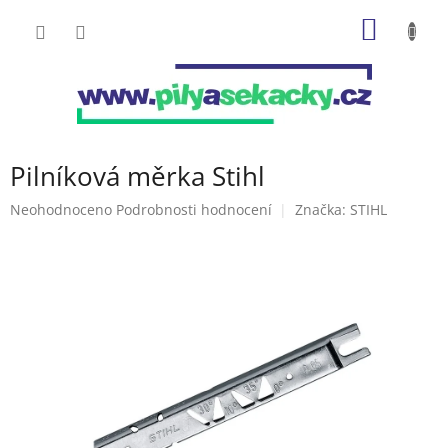
Přejít
NÁKUP
na
obsah
KOŠÍK
Pilníková měrka Stihl
Průměrné
Neohodnoceno
Podrobnosti hodnocení
Značka:
STIHL
hodnocení
produktu
je
0,0
z
5
hvězdiček.