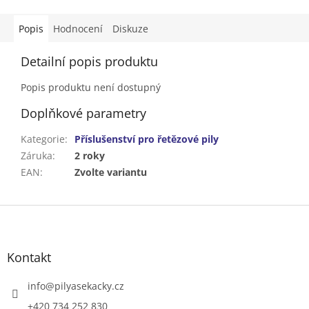
Popis
Hodnocení
Diskuze
Detailní popis produktu
Popis produktu není dostupný
Doplňkové parametry
Kategorie
:
Příslušenství pro řetězové pily
Záruka
:
2 roky
EAN
:
Zvolte variantu
Z
á
p
a
Kontakt
t
í
info
@
pilyasekacky.cz
+420 734 252 830