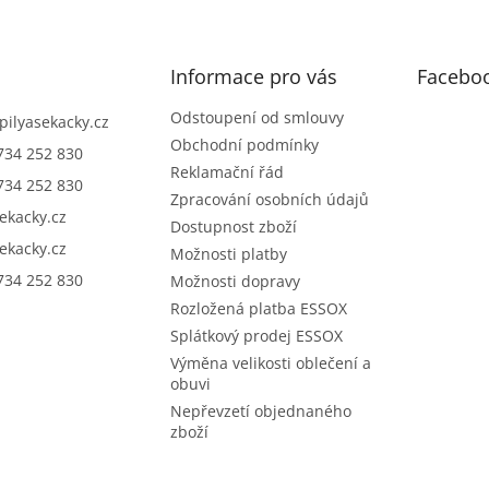
Informace pro vás
Facebo
Odstoupení od smlouvy
pilyasekacky.cz
Obchodní podmínky
734 252 830
Reklamační řád
734 252 830
Zpracování osobních údajů
sekacky.cz
Dostupnost zboží
sekacky.cz
Možnosti platby
734 252 830
Možnosti dopravy
Rozložená platba ESSOX
Splátkový prodej ESSOX
Výměna velikosti oblečení a
obuvi
Nepřevzetí objednaného
zboží