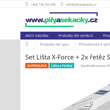
Přejít
+420 734 252 830
info@pilyasekacky.cz
na
obsah
Akční nabídka
Produkty dle výrobců
Prod
Domů
Produkty dle typu
Příslušenství k vý
Set Lišta X-Force + 2x řetěz
Průměrné
Neohodnoceno
P
SUPERSLEVA
Lišty a řetězy
hodnocení
produktu
je
0,0
z
5
hvězdiček.