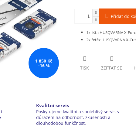
Přidat do ko
1x lišta HUSQVARNA X-Force 
2x řetěz HUSQVARNA X-Cut S
1 850 Kč
–16 %
TISK
ZEPTAT SE
Kvalitní servis
ti
Poskytujeme kvalitní a spolehlivý servis s
e
důrazem na odbornost, zkušenosti a
dlouhodobou funkčnost.