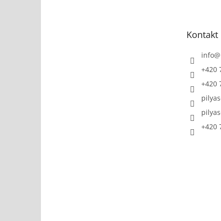
p
a
t
Kontakt
í
info
@
+420 
+420 
pilya
pilya
+420 