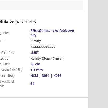
lňkové parametry
Příslušenství pro řetězové
gorie
:
pily
ka
:
2 roky
:
7333377702370
eč řetězu
:
.325"
 zubu
:
Kulatý (Semi-Chisel)
 lišty
:
38 cm
a vodící drážky
:
1,3 mm
cení lišty
:
HSM | 3051 | K095
t vodících
64
ků
: