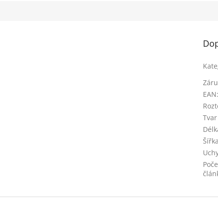
Dop
Kate
Záru
EAN
Rozt
Tvar
Délka
Šířk
Uchy
Poče
člán