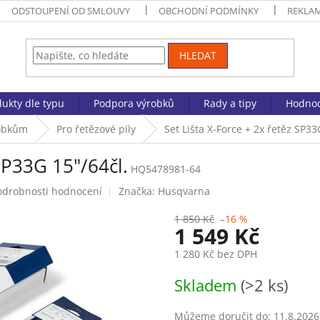
ODSTOUPENÍ OD SMLOUVY
OBCHODNÍ PODMÍNKY
REKLA
HLEDAT
ukty dle typu
Podpora výrobků
Rady a tipy
Hodnoc
robkům
Pro řetězové pily
Set Lišta X-Force + 2x řetěz SP33
 SP33G 15"/64čl.
HQ5478981-64
odrobnosti hodnocení
Značka:
Husqvarna
1 850 Kč
–16 %
1 549 Kč
1 280 Kč bez DPH
Měrná
Skladem
(>2 ks)
cena:
Můžeme doručit do:
11.8.2026