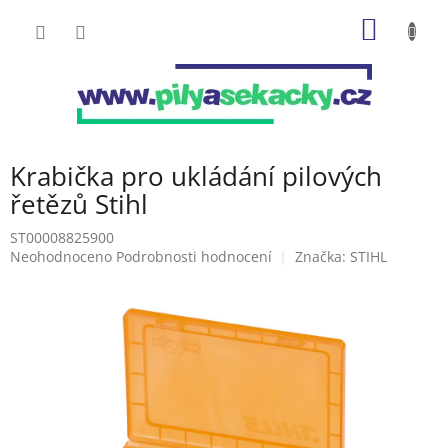
Přejít
NÁKUP
na
obsah
KOŠÍK
Krabička pro ukládání pilových
řetězů Stihl
ST00008825900
Průměrné
Neohodnoceno
Podrobnosti hodnocení
Značka:
STIHL
hodnocení
produktu
je
0,0
z
5
hvězdiček.