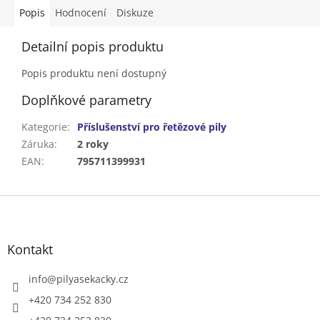
Popis
Hodnocení
Diskuze
Detailní popis produktu
Popis produktu není dostupný
Doplňkové parametry
Kategorie
:
Příslušenství pro řetězové pily
Záruka
:
2 roky
EAN
:
795711399931
Z
á
p
a
Kontakt
t
í
info
@
pilyasekacky.cz
+420 734 252 830