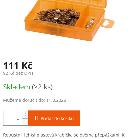
111 Kč
92 Kč bez DPH
Měrná
Skladem
(>2 ks)
cena:
Můžeme doručit do:
11.8.2026
Přidat do košíku
Robustní, lehká plastová krabička se dvěma přepážkami. K