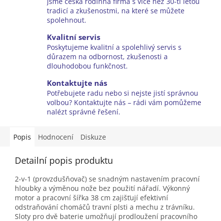
Jsme česká rodinná firma s více než 30-ti letou
tradicí a zkušenostmi, na které se můžete
spolehnout.
Kvalitní servis
Poskytujeme kvalitní a spolehlivý servis s
důrazem na odbornost, zkušenosti a
dlouhodobou funkčnost.
Kontaktujte nás
Potřebujete radu nebo si nejste jistí správnou
volbou? Kontaktujte nás – rádi vám pomůžeme
nalézt správné řešení.
Popis
Hodnocení
Diskuze
Detailní popis produktu
2-v-1 (provzdušňovač) se snadným nastavením pracovní
hloubky a výměnou nože bez použití nářadí. Výkonný
motor a pracovní šířka 38 cm zajišťují efektivní
odstraňování chomáčů travní plsti a mechu z trávníku.
Sloty pro dvě baterie umožňují prodloužení pracovního