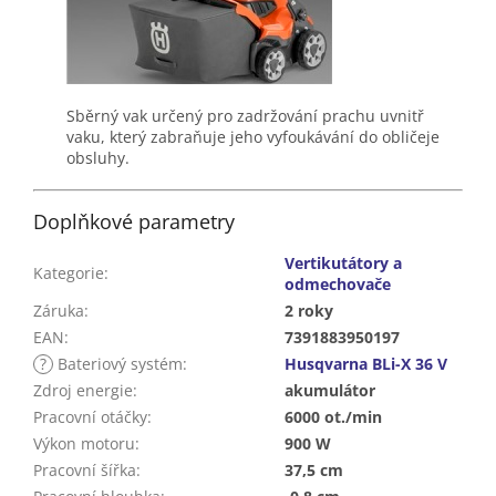
Sběrný vak určený pro zadržování prachu uvnitř
vaku, který zabraňuje jeho vyfoukávání do obličeje
obsluhy.
Doplňkové parametry
Vertikutátory a
Kategorie
:
odmechovače
Záruka
:
2 roky
EAN
:
7391883950197
?
Bateriový systém
:
Husqvarna BLi-X 36 V
Zdroj energie
:
akumulátor
Pracovní otáčky
:
6000 ot./min
Výkon motoru
:
900 W
Pracovní šířka
:
37,5 cm