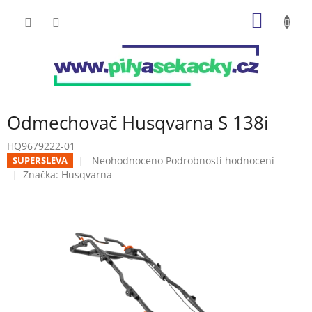
Přejít
NÁKUP
na
obsah
KOŠÍK
Odmechovač Husqvarna S 138i
HQ9679222-01
Průměrné
Neohodnoceno
Podrobnosti hodnocení
SUPERSLEVA
hodnocení
Značka:
Husqvarna
produktu
je
0,0
z
5
hvězdiček.