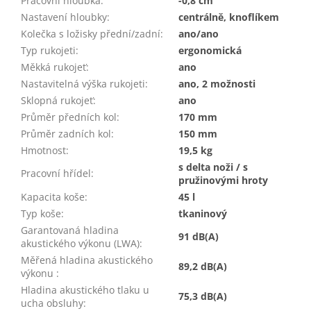
Pracovní hloubka
:
-0,8 cm
Nastavení hloubky
:
centrálně, knoflíkem
Kolečka s ložisky přední/zadní
:
ano/ano
Typ rukojeti
:
ergonomická
Měkká rukojeť
:
ano
Nastavitelná výška rukojeti
:
ano, 2 možnosti
Sklopná rukojeť
:
ano
Průměr předních kol
:
170 mm
Průměr zadních kol
:
150 mm
Hmotnost
:
19,5 kg
s delta noži / s
Pracovní hřídel
:
pružinovými hroty
Kapacita koše
:
45 l
Typ koše
:
tkaninový
Garantovaná hladina
91 dB(A)
akustického výkonu (LWA)
:
Měřená hladina akustického
89,2 dB(A)
výkonu
:
Hladina akustického tlaku u
75,3 dB(A)
ucha obsluhy
: