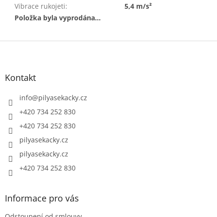
Vibrace rukojeti
:
5,4 m/s²
Položka byla vyprodána…
Z
á
p
a
Kontakt
t
í
info
@
pilyasekacky.cz
+420 734 252 830
+420 734 252 830
pilyasekacky.cz
pilyasekacky.cz
+420 734 252 830
Informace pro vás
Odstoupení od smlouvy