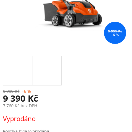
9 999 Kč
–6 %
9 999 Kč
–6 %
9 390 Kč
7 760 Kč bez DPH
Měrná
Vyprodáno
cena:
Položka byla vyprodána…