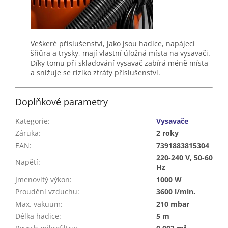
Veškeré příslušenství, jako jsou hadice, napájecí
šňůra a trysky, mají vlastní úložná místa na vysavači.
Díky tomu při skladování vysavač zabírá méně místa
a snižuje se riziko ztráty příslušenství.
Doplňkové parametry
Kategorie
:
Vysavače
Záruka
:
2 roky
EAN
:
7391883815304
220-240 V, 50-60
Napětí
:
Hz
Jmenovitý výkon
:
1000 W
Proudění vzduchu
:
3600 l/min.
Max. vakuum
:
210 mbar
Délka hadice
:
5 m