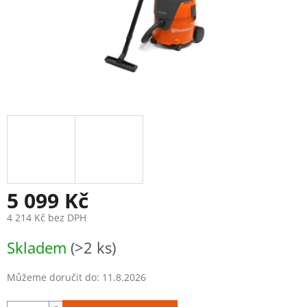
5 099 Kč
4 214 Kč bez DPH
Měrná
Skladem
(>2 ks)
cena:
Můžeme doručit do:
11.8.2026