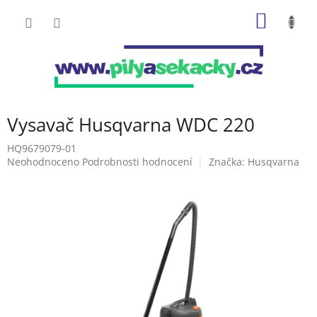
Přejít
NÁKUP
na
obsah
KOŠÍK
Vysavač Husqvarna WDC 220
HQ9679079-01
Průměrné
Neohodnoceno
Podrobnosti hodnocení
Značka:
Husqvarna
hodnocení
produktu
je
0,0
z
5
hvězdiček.