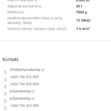
Povrch mikrofiltru
:
0.003 m²
Kapacita kontejneru
:
20 l
Hmotnost
:
7500 g
Hladina akustického tlaku u ucha
72 dB(A)
obsluhy, db(A)
:
Hladina vibrací ramena (Aeq, m/s2)
:
1.5 m/s²
Z
á
p
a
Kontakt
t
í
info
@
pilyasekacky.cz
+420 734 252 830
+420 734 252 830
pilyasekacky.cz
pilyasekacky.cz
+420 734 252 830