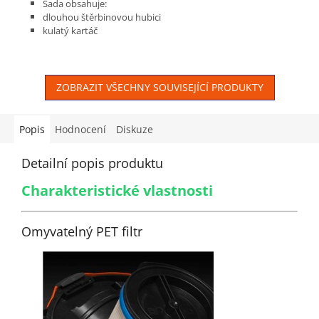
Sada obsahuje:
dlouhou štěrbinovou hubici
kulatý kartáč
kartáč na prach
pryžovou hubici
ZOBRAZIT VŠECHNY SOUVISEJÍCÍ PRODUKTY
Popis
Hodnocení
Diskuze
Detailní popis produktu
Charakteristické vlastnosti
Omyvatelný PET filtr