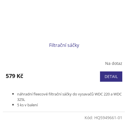
Filtrační sáčky
Na dotaz
579 Kč
DETAIL
náhradní fleecové filtrační sáčky do vysavačů WDC 220 a WDC
325L
5 ks v balení
Kód:
HQ5949661-01