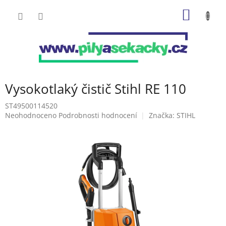
Přejít
NÁKUP
na
obsah
KOŠÍK
Vysokotlaký čistič Stihl RE 110
ST49500114520
Průměrné
Neohodnoceno
Podrobnosti hodnocení
Značka:
STIHL
hodnocení
produktu
je
0,0
z
5
hvězdiček.