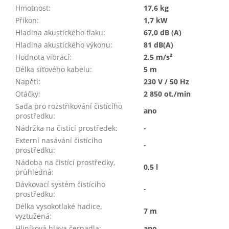
Hmotnost
:
17,6 kg
Příkon
:
1,7 kW
Hladina akustického tlaku
:
67,0 dB (A)
Hladina akustického výkonu
:
81 dB(A)
Hodnota vibrací
:
2.5 m/s²
Délka síťového kabelu
:
5 m
Napětí
:
230 V / 50 Hz
Otáčky
:
2 850 ot./min
Sada pro rozstřikování čistícího
ano
prostředku
:
Nádržka na čistící prostředek
:
-
Externí nasávání čistícího
-
prostředku
:
Nádoba na čistící prostředky,
0,5 l
průhledná
:
Dávkovací systém čistícího
-
prostředku
:
Délka vysokotlaké hadice,
7 m
vyztužená
:
Hliníková hlava čerpadla
:
ano