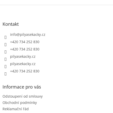
Z
á
p
a
Kontakt
t
í
info
@
pilyasekacky.cz
+420 734 252 830
+420 734 252 830
pilyasekacky.cz
pilyasekacky.cz
+420 734 252 830
Informace pro vás
Odstoupení od smlouvy
Obchodní podmínky
Reklamační řád