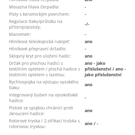
Mosazná hlava čerpadla
:
-
Písty s keramickým povrchem
:
-
Regulace tlaku/průtoku na
-/-
přístroji/pistoly
:
Manometr
:
-
Hliníková teleskopická rukojeť
:
ano
Hliníkové přepravní držadlo
:
-
Sklopný kryt pro uložení hadic
:
ano
Držák pro plochou hadici s
ano - jako
textilním opletem / plochá hadice s
příslušenství / ano -
textilním opletem s lazetou
:
jako příslušenství
Rychlospojka na výstupu vysokého
ano
tlaku
:
Integrovaný buben na vysokotlaké
-
hadice
:
Pistole se spojkou chránící proti
ano
zkroucení hadice
:
Rotorové tryska / 2.stříkací trubka s
ano / -
rotorovou tryskou
: