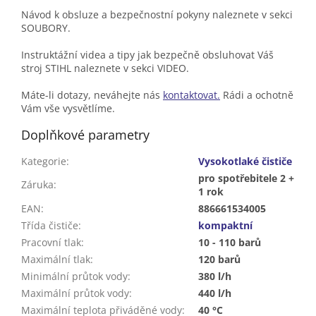
Návod k obsluze a bezpečnostní pokyny naleznete v sekci
SOUBORY.
Instruktážní videa a tipy jak bezpečně obsluhovat Váš
stroj STIHL naleznete v sekci VIDEO.
Máte-li dotazy, neváhejte nás
kontaktovat.
Rádi a ochotně
Vám vše vysvětlíme.
Doplňkové parametry
Kategorie
:
Vysokotlaké čističe
pro spotřebitele 2 +
Záruka
:
1 rok
EAN
:
886661534005
Třída čističe
:
kompaktní
Pracovní tlak
:
10 - 110 barů
Maximální tlak
:
120 barů
Minimální průtok vody
:
380 l/h
Maximální průtok vody
:
440 l/h
Maximální teplota přiváděné vody
:
40 °C