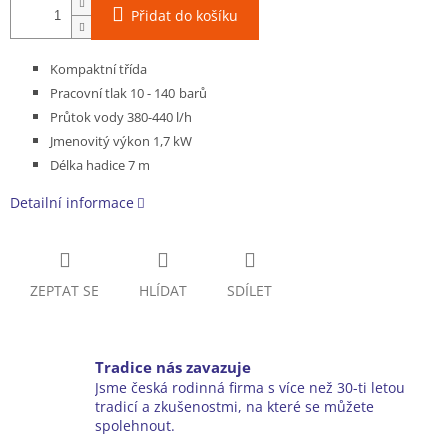
Přidat do košíku
Kompaktní třída
Pracovní tlak 10 -
140 barů
P
růtok vody 380-440 l/h
Jmenovitý výkon 1,7 kW
Délka hadice 7
m
Detailní informace
ZEPTAT SE
HLÍDAT
SDÍLET
Tradice nás zavazuje
Jsme česká rodinná firma s více než 30-ti letou
tradicí a zkušenostmi, na které se můžete
spolehnout.