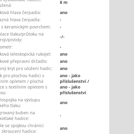
8 m
užená
:
íková hlava čerpadla
:
ano
zná hlava čerpadla
:
-
y s keramickým povrchem
:
-
lace tlaku/průtoku na
-/-
roji/pistoly
:
ometr
:
-
íková teleskopická rukojeť
:
ano
íkové přepravní držadlo
:
ano
pný kryt pro uložení hadic
:
ano
k pro plochou hadici s
ano - jako
ilním opletem / plochá
příslušenství /
ce s textilním opletem s
ano - jako
tou
:
příslušenství
lospojka na výstupu
ano
kého tlaku
:
grovaný buben na
-
kotlaké hadice
:
ole se spojkou chránící
ano
i zkroucení hadice
: