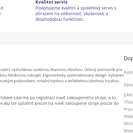
Kvalitní servis
ti
Poskytujeme kvalitní a spolehlivý servis s
e
důrazem na odbornost, zkušenosti a
dlouhodobou funkčnost.
Dop
ou hadicí, vyztuženou ocelovou tkaninou dlouhou. Účinný pomocník pro
Kate
ckou hliníkovou rukojetí. Ergonomicky optimalizovaný design. Vybaven
ovaným podvozkem, rotační tryskou a seříditelnou plošnou tryskou.
Záru
EAN
skáte zdarma po registraci nově zakoupeného stroje, a to
Tříd
áruku lze uplatnit pouze na nově zakoupené stroje pouze do
Prac
Maxi
Mini
Maxi