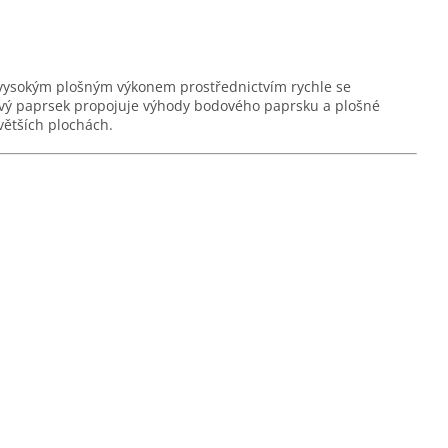
u s vysokým plošným výkonem prostřednictvím rychle se
vý paprsek propojuje výhody bodového paprsku a plošné
větších plochách.