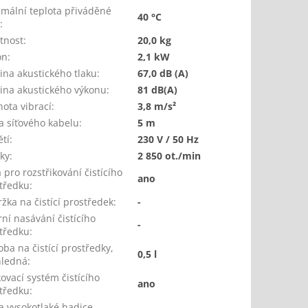
mální teplota přiváděné
40 °C
y
:
tnost
:
20,0 kg
on
:
2,1 kW
ina akustického tlaku
:
67,0 dB (A)
ina akustického výkonu
:
81 dB(A)
ota vibrací
:
3,8 m/s²
a síťového kabelu
:
5 m
tí
:
230 V / 50 Hz
ky
:
2 850 ot./min
 pro rozstřikování čistícího
ano
tředku
:
žka na čistící prostředek
:
-
rní nasávání čistícího
-
tředku
:
ba na čistící prostředky,
0,5 l
hledná
:
ovací systém čistícího
ano
tředku
:
a vysokotlaké hadice,