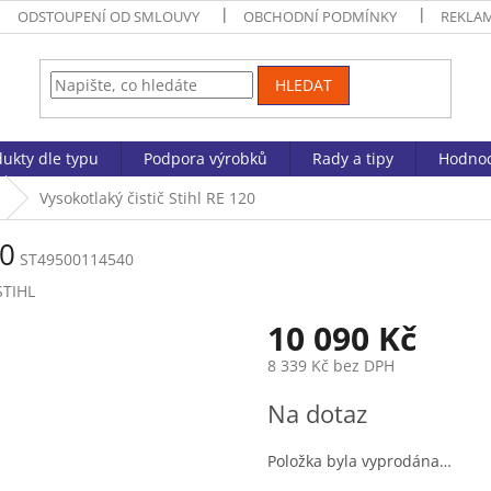
ODSTOUPENÍ OD SMLOUVY
OBCHODNÍ PODMÍNKY
REKLA
HLEDAT
ukty dle typu
Podpora výrobků
Rady a tipy
Hodnoc
Vysokotlaký čistič Stihl RE 120
20
ST49500114540
STIHL
10 090 Kč
8 339 Kč bez DPH
Měrná
Na dotaz
cena:
Položka byla vyprodána…