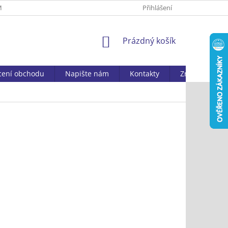
MAČNÍ ŘÁD
ZPRACOVÁNÍ OSOBNÍCH ÚDAJŮ
Přihlášení
DOSTUPNOST ZBOŽ
NÁKUPNÍ
Prázdný košík
KOŠÍK
ení obchodu
Napište nám
Kontakty
Značky